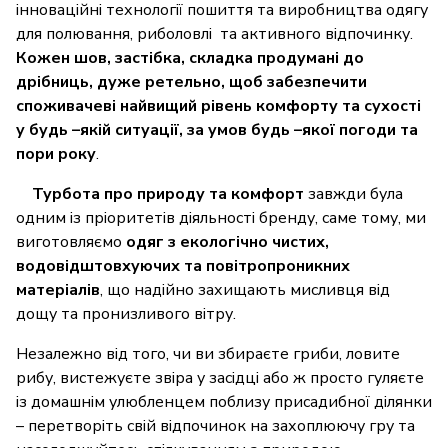
інноваційні технології пошиття та виробництва одягу
для полювання, риболовлі та активного відпочинку.
Кожен шов, застібка, складка продумані до
дрібниць, дуже ретельно, щоб забезпечити
споживачеві найвищий рівень комфорту та сухості
у будь –якій ситуації, за умов будь –якої погоди та
пори року
.
Турбота про природу та комфорт
завжди була
одним із пріоритетів діяльності бренду, саме тому, ми
виготовляємо
одяг з екологічно чистих,
водовідштовхуючих та повітропроникних
матеріалів
, що надійно захищають мисливця від
дощу та пронизливого вітру.
Незалежно від того, чи ви збираєте гриби, ловите
рибу, вистежуєте звіра у засідці або ж просто гуляєте
із домашнім улюбленцем поблизу присадибної ділянки
– перетворіть свій відпочинок на захоплюючу гру та