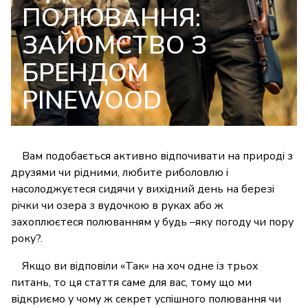
ПОЛЮВАННЯ:
ЗАЙОМСТВО З
БРЕНДОМ
PINEWOOD
Вам подобається активно відпочивати на природі з
друзями чи рідними, любите риболовлю і
насолоджуєтеся сидячи у вихідний день на березі
річки чи озера з вудочкою в руках або ж
захоплюєтеся полюванням у будь –яку погоду чи пору
року?.
Якщо ви відповіли «Так» на хоч одне із трьох
питань, то ця стаття саме для вас, тому що ми
відкриємо у чому ж секрет успішного полювання чи