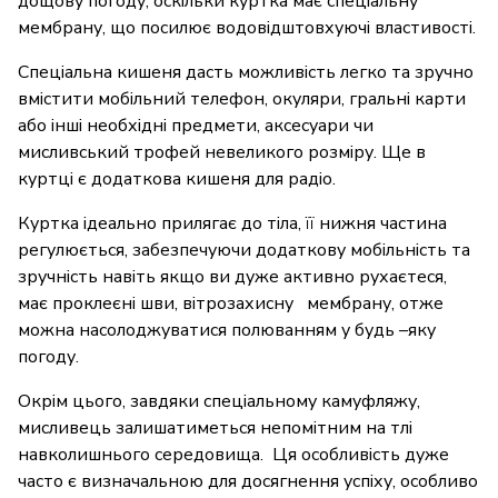
дощову погоду, оскільки куртка має спеціальну
мембрану, що посилює водовідштовхуючі властивості.
Спеціальна кишеня дасть можливість легко та зручно
вмістити мобільний телефон, окуляри, гральні карти
або інші необхідні предмети, аксесуари чи
мисливський трофей невеликого розміру. Ще в
куртці є додаткова кишеня для радіо.
Куртка ідеально прилягає до тіла, її нижня частина
регулюється, забезпечуючи додаткову мобільність та
зручність навіть якщо ви дуже активно рухаєтеся,
має проклеєні шви, вітрозахисну мембрану, отже
можна насолоджуватися полюванням у будь –яку
погоду.
Окрім цього, завдяки спеціальному камуфляжу,
мисливець залишатиметься непомітним на тлі
навколишнього середовища. Ця особливість дуже
часто є визначальною для досягнення успіху, особливо