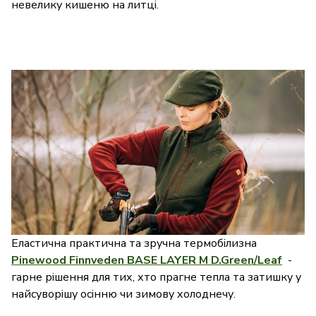
невелику кишеню на литці.
Еластична практична та зручна термобілизна
Pinewood Finnveden BASE LAYER M D.Green/Leaf
-
гарне рішення для тих, хто прагне тепла та затишку у
найсуворішу осінню чи зимову холоднечу.