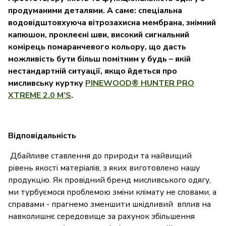
продуманими деталями. А саме: спеціальна
водовідштовхуюча вітрозахисна мембрана, знімний
капюшон, проклеєні шви, високий сигнальний
комірець помаранчевого кольору
, що дасть
можливість бути більш помітним у будь – якій
нестандартній ситуації, якщо йдеться про
мисливську куртку
PINEWOOD® HUNTER PRO
XTREME 2.0 M’S
.
Відповідальність
Дбайливе ставлення до природи та найвищий
рівень якості матеріалів, з яких виготовлено нашу
продукцію. Як провідний бренд мисливського одягу,
ми турбуємося проблемою зміни клімату не словами, а
справами - прагнемо зменшити шкідливий вплив на
навколишнє середовище за рахунок збільшення