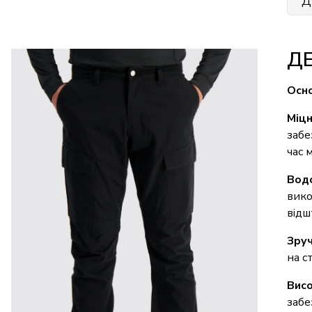
Д
Д
Осно
Міцн
забе
час 
Вод
вико
відш
Зруч
на с
Висо
забе