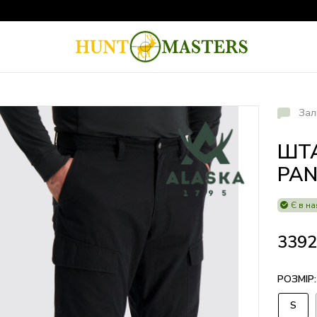
Зал
ШТА
PAN
Є в на
339
РОЗМІР:
S