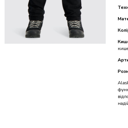
Техн
Мат
Колі
Киш
кише
Арти
Розм
Alas
функ
відп
наді