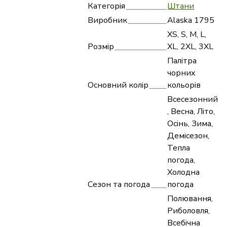
Категорія
Штани
Виробник
Alaska 1795
XS, S, M, L,
Розмір
XL, 2XL, 3XL
Палітра
чорних
Основний колір
кольорів
Всесезонний
, Весна, Літо,
Осінь, Зима,
Демісезон,
Тепла
погода,
Холодна
Сезон та погода
погода
Полювання,
Риболовля,
Всебічна