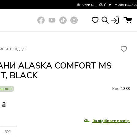
Знижки для ЗСУ
Нове надходження курток та шт
ишити відгук
НИ ALASKA COMFORT MS
T, BLACK
явності
Код:
1388
2
₴
Як підібрати розмір
3XL