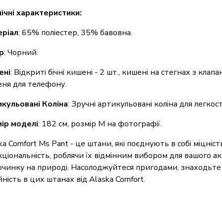
ічні характеристики:
еріал
: 65% поліестер, 35% бавовна.
р
: Чорний.
ені
: Відкриті бічні кишені - 2 шт., кишені на стегнах з клапа
ня для телефону.
кульовані Коліна
: Зручні артикульовані коліна для легкості
ір моделі
: 182 см, розмір M на фотографії.
ka Comfort Ms Pant - це штани, які поєднують в собі міцніст
ціональність, роблячи їх відмінним вибором для вашого а
очинку на природі. Насолоджуйтеся пригодами, знаходьте 
йність в цих штанах від Alaska Comfort.