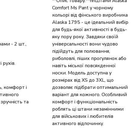
**Опис товару:**nnШтани Alaska
Comfort Ms Pant у чорному
кольорі від фінського виробника
Alaska 1795 - це ідеальний вибір
для будь-якої активності в будь-
яку пору року. Завдяки своїй
нами - 2 шт.,
універсальності вони чудово
підійдуть для полювання,
риболовлі, піших прогулянок або
 рухів.
навіть міської повсякденної
носки. Модель доступна у
розмірах від XS до 3XL, що
ь, комфорт і
дозволяє підібрати оптимальний
ктивного
варіант для кожного. Особливий
зручність та
комфорт і функціональність
роблять ці штани незамінними
для військових і любителів
активного відпочинку.