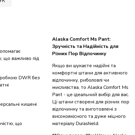
УК
Alaska Comfort Ms Pant:
Зручність та Надійність для
допомагає
Різних Пор Відпочинку
у, що важливо під
Якщо ви шукаєте надійні та
комфортні штани для активного
обробкою DWR без
відпочинку, риболовлі чи
атні
мисливства, то Alaska Comfort Ms
Pant - це ідеальний вибір для вас.
Ці штани створені для різних пор
версальні кишені
відпочинку та виготовлені з
високоякісного та дуже міцного
чістю, що
матеріалу Durashield.