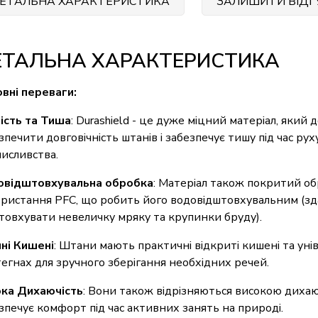
ЕТАЛЬНА ХАРАКТЕРИСТИКА
ЗАЛИШИТИ ВІДГ
ЕТАЛЬНА ХАРАКТЕРИСТИКА
вні переваги:
ість та Тиша
: Durashield - це дуже міцний матеріал, який 
зпечити довговічність штанів і забезпечує тишу під час рух
мисливства.
овідштовхувальна обробка
: Матеріал також покритий 
ристання PFC, що робить його водовідштовхувальним (зд
товхувати невеличку мряку та крупинки бруду).
ні Кишені
: Штани мають практичні відкриті кишені та уні
тегнах для зручного зберігання необхідних речей.
ка Дихаючість
: Вони також відрізняються високою дихаю
зпечує комфорт під час активних занять на природі.