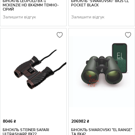
БІНОКЛЬ LEUPOLD BX-1
БІНОКЛЬ "SWAROVSKI" 8X25 CL
MCKENZIE HD 8X42MM ТЕМНО-
POCKET BLACK
СІРИЙ
Залишити відгук
Залишити відгук
8046
206982
₴
₴
БІНОКЛЬ STEINER SAFARI
БІНОКЛЬ SWAROVSKI "EL RANGE"
ULTRASHARP 8X22
TA 8X42