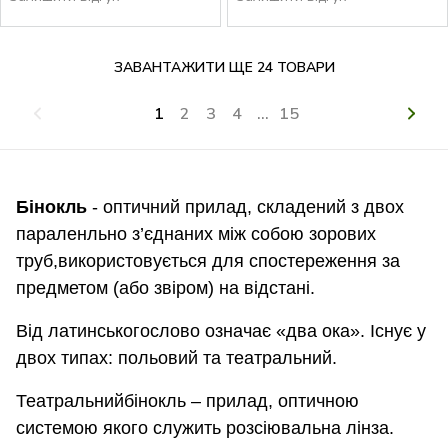
ЗАВАНТАЖИТИ ЩЕ 24 ТОВАРИ
1
2
3
4
...
15
Бінокль
- оптичний прилад, складений з двох
параленльно з
’єднаних між собою зорових
труб,використовується для спостереження за
предметом (або звіром) на відстані.
Від латинськогослово означає «два ока». Існує у
двох типах: польовий та театральний.
Театральнийбінокль – прилад, оптичною
системою якого служить розсіювальна лінза.