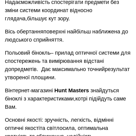
Надаєможливість спостерігати предмети без
зміни системи координат відносно
глядача,більшує кут зору.
Вісь обертанняповерхні найбільш наближена до
людського сприйняття.
Польовий бінокль– прилад оптичної системи для
спостережень та вимірювання відстані
допредметів.
Дає максимально точнийрезультат
утвореної площини.
Вінтернет-магазині
Hunt
Masters
знайдут
ься
біноклі з характеристиками,котрі підійдуть саме
Вам.
Основні якості: зручність, легкість, відмінні
оптичні якостіта світлосила, оптимальна