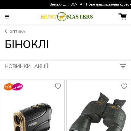
Знижки для ЗСУ
Нове надходження курток та штанів
ОПТИКА
БІНОКЛІ
НОВИНКИ
АКЦІЇ
акція
TOП