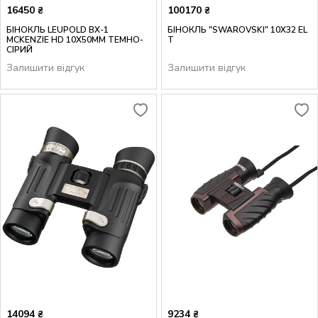
16450
100170
₴
₴
БІНОКЛЬ LEUPOLD BX-1
БІНОКЛЬ "SWAROVSKI" 10Х32 EL
MCKENZIE HD 10X50MM ТЕМНО-
T
СІРИЙ
Залишити відгук
Залишити відгук
14094
9234
₴
₴