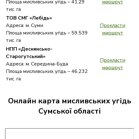
Площа мисливських угідь – 41,29
маршрут
тис. га
ТОВ СМГ «Лебідь»
Адреса: м. Суми
Прокласти
Площа мисливських угідь – 59,539
маршрут
тис. га
НПП «Деснянсько-
Старогутський»
Прокласти
Адреса: м. Середина-Буда
маршрут
Площа мисливських угідь – 46,232
тис. га
Онлайн карта мисливських угідь
Сумської області