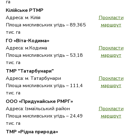
га
Кілійське РТМР
Адреса: м. Кілія
Прокласти
Площа мисливських угідь – 89,365
маршрут
тис. га
ГО «Віта-Кодима»
Адреса: м.Кодима
Прокласти
Площа мисливських угідь – 53,18
маршрут
тис. га
ТМР "Татарбунари"
Адреса: м. Татарбунари
Прокласти
Площа мисливських угідь – 111,4
маршрут
тис. га
ООО «Придунайське РМРГ»
Адреса: Ізмаїльський район
Прокласти
Площа мисливських угідь – 24,49
маршрут
тис. га
ТМР «Рідна природа»