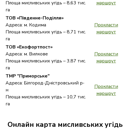
Площа мисливських угідь – 8,63 тис.
маршрут
га
ТОВ «Південне-Поділля»
Адреса: м. Кодима
Прокласти
Площа мисливських угідь – 8,71 тис.
маршрут
га
ТОВ «Екофортпост»
Адреса: м. Вилкове
Прокласти
Площа мисливських угідь – 3,87 тис.
маршрут
га
ТМР "Приморське"
Адреса: Білгород-Дністровський р-
Прокласти
н
маршрут
Площа мисливських угідь – 10,7 тис.
га
Онлайн карта мисливських угідь