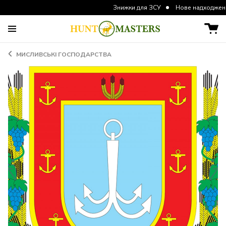
Знижки для ЗСУ
Нове надходження курток
МИСЛИВСЬКІ ГОСПОДАРСТВА