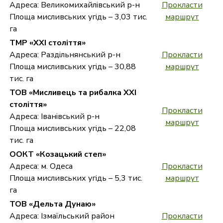
Адреса: Великомихайлівський р-н
Прокласти
Площа мисливських угідь – 3,03 тис.
маршрут
га
ТМР «ХХІ століття»
Адреса: Раздільнянський р-н
Прокласти
Площа мисливських угідь – 30,88
маршрут
тис. га
ТОВ «Мисливець та рибалка ХХІ
століття»
Прокласти
Адреса: Іванівський р-н
маршрут
Площа мисливських угідь – 22,08
тис. га
ООКТ «Козацький степ»
Адреса: м. Одеса
Прокласти
Площа мисливських угідь – 5,3 тис.
маршрут
га
ТОВ «Дельта Дунаю»
Адреса: Ізмаїльський район
Прокласти