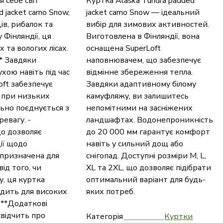
 себе світ
Куртка Alaska Tundra padded
 jacket camo Snow,
jacket camo Snow — ідеальний
ів, рибалок та
вибір для зимових активностей.
 Фінляндії, ця
Виготовлена в Фінляндії, вона
 та вологих лісах.
оснащена SuperLoft
** Завдяки
наповнювачем, що забезпечує
хою навіть під час
відмінне збереження тепла.
oft забезпечує
Завдяки адаптивному білому
ь при низьких
камуфляжу, ви залишитесь
ьно поєднується з
непомітними на засніжених
евагу. -
ландшафтах. Водонепроникність
що дозволяє
до 20 000 мм гарантує комфорт
ії щодо
навіть у сильний дощ або
 призначена для
снігопад. Доступні розміри M, L,
ід того, чи
XL та 2XL, що дозволяє підібрати
, ця куртка
оптимальний варіант для будь-
одить для високих
яких потреб.
 **Додаткові
свідчить про
Категорія
Куртки