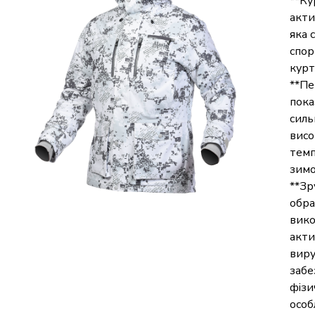
**Ку
акти
яка 
спор
курт
**Пе
пока
силь
висо
темп
зимо
**Зр
обра
вико
акти
виру
забе
фізи
особ