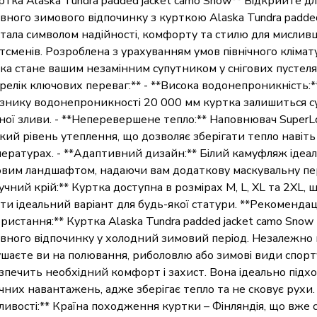
ртка Alaska Tundra padded jacket camo Snow** Відкрийте для
вного зимового відпочинку з курткою Alaska Tundra padded
стала символом надійності, комфорту та стилю для мисливц
тсменів. Розроблена з урахуванням умов північного клімату
ка стане вашим незамінним супутником у снігових пустелях
релік ключових переваг:** - **Висока водонепроникність:
знику водонепроникності 20 000 мм куртка залишиться су
ної зливи. - **Неперевершене тепло:** Наповнювач SuperL
кий рівень утеплення, що дозволяє зберігати тепло навіт
ературах. - **Адаптивний дизайн:** Білий камуфляж ідеал
вим ландшафтом, надаючи вам додаткову маскувальну пер
учний крій:** Куртка доступна в розмірах M, L, XL та 2XL, 
ти ідеальний варіант для будь-якої статури. **Рекомендац
ристання:** Куртка Alaska Tundra padded jacket camo Snow
вного відпочинку у холодний зимовий період. Незалежно в
шаєте ви на полювання, риболовлю або зимові види спорту
зпечить необхідний комфорт і захист. Вона ідеально підх
чних навантажень, адже зберігає тепло та не сковує рухи.
ливості:** Країна походження куртки – Фінляндія, що вже 