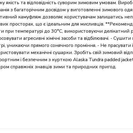
ку якість та відповідність суворим зимовим умовам. Вироб
анія з багаторічним досвідом у виготовленні зимового одяг
тивний камуфляж дозволяє користувачам залишатись неп
ових просторах, що є ідеальним для мисливців. **Рекомендац
и при температурі до 30°C, використовуючи делікатний р
осовувати агресивні хімічні засоби та відбілювачі. - Сушити
трі, уникаючи прямого сонячного проміння. - Не прасувати і
ристовувати механічні сушарки. Зробіть свій зимовий від
ортним і безпечним з курткою Alaska Tundra padded jacke
ром справжніх знавців зими та природних пригод.