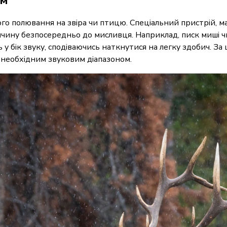
ного полювання на звіра чи птицю. Спеціальний пристрій, м
ну безпосередньо до мисливця. Наприклад, писк миші чи
ь у бік звуку, сподіваючись наткнутися на легку здобич. З
необхідним звуковим діапазоном.