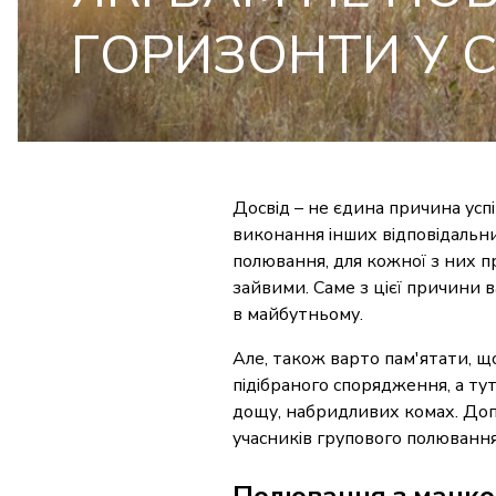
ГОРИЗОНТИ У 
Досвід – не єдина причина усп
виконання інших відповідальни
полювання, для кожної з них п
зайвими. Саме з цієї причини
в майбутньому.
Але, також варто пам'ятати, щ
підібраного спорядження, а т
дощу, набридливих комах. Допо
учасників групового полювання 
Полювання з манк