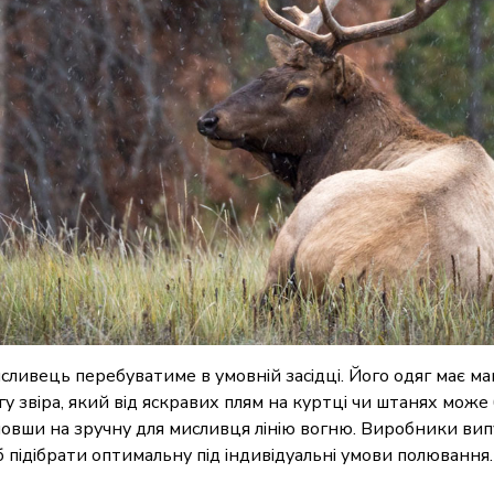
сливець перебуватиме в умовній засідці. Його одяг має м
гу звіра, який від яскравих плям на куртці чи штанях може
ийшовши на зручну для мисливця лінію вогню. Виробники ви
б підібрати оптимальну під індивідуальні умови полювання.