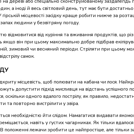
 на дереві або спеціально сконструйованому заздалегідь пі
дин, а іноді й весь світловий день, тут має бути достатньо
 гірській місцевості засідку краще робити нижче за розт
 запах людини у безвітряну погоду.
стю відмовитися від куріння та вживання продуктів, що різ
 якщо він при цьому максимально добре підібрав екіпірув
сінній, зимовий чи весняний періоди. Стріляти при цьому мо
ідстрілу самок.
ДУ
ідкриту місцевість, щоб полювати на кабана чи лося. Найк
можуть допустити підхід мисливця на відстань успішного п
ся, оскільки одного вдалого пострілу, як правило, недоста
и та повторно вистрілити у звіра.
ться необхідністю йти слідом. Намагатися видавати якомо
еміщається, навіть у густих чагарниках. Як тільки вдалос
В положенні лежачи зробити це найпростіше, але тільки за