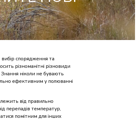
, вибір спорядження та
досить різноманітні різновиди
 Знання ніколи не бувають
ально ефективним у полюванні
залежить від правильно
від перепадів температур,
шатися помітним для інших