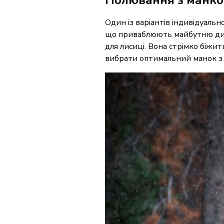
Один із варіантів індивідуаль
що приваблюють майбутню дичи
для лисиці. Вона стрімко біжит
вибрати оптимальний манок з 