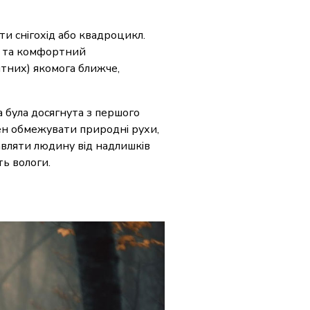
и снігохід або квадроцикл.
ий та комфортний
питних) якомога ближче,
а була досягнута з першого
инен обмежувати природні рухи,
вляти людину від надлишків
ть вологи.