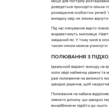
місце для пострілу розташоване
доведеться просидіти кілька го
розміщення особистих речей. У
випадку звір не зможе відчути
Під час очікування варто повні
видаватимуть мисливця. Навіть
змішаний ліс. У тому числі в о
таким чином можна уникнути в
ПОЛЮВАННЯ З ПІДХО
Ідеальний варіант виходу на в
коли звірі найменш уважні та 
разі полювання на великого ло
швидке рішення, щоб наздогнат
Полювання на кабана відрізняє
злякати дичину, що швидко пер
якнайближче підійти до нього. 