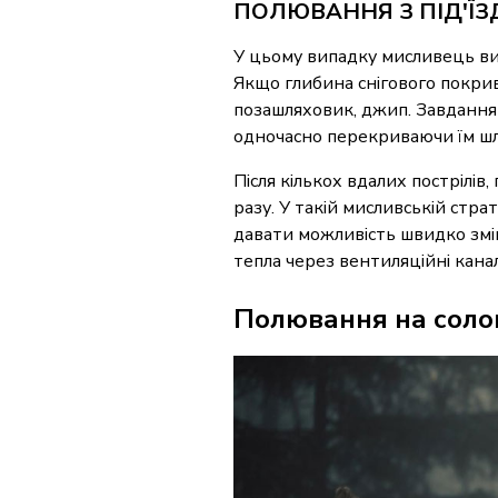
ПОЛЮВАННЯ З ПІД'ЇЗ
У цьому випадку мисливець ви
Якщо глибина снігового покри
позашляховик, джип. Завдання в
одночасно перекриваючи їм шля
Після кількох вдалих пострілів
разу. У такій мисливській стра
давати можливість швидко змі
тепла через вентиляційні канал
Полювання на соло