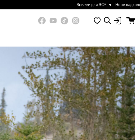
Знижки для ЗСУ
Нове надходження курток та штанів
Знижки для З