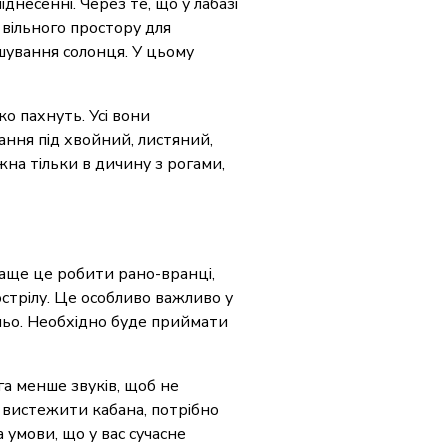
днесенні. Через те, що у лабазі
 вільного простору для
ашування солонця. У цьому
ко пахнуть. Усі вони
ання під хвойний, листяний,
жна тільки в дичину з рогами,
раще це робити рано-вранці,
острілу. Це особливо важливо у
тньо. Необхідно буде приймати
га менше звуків, щоб не
я вистежити кабана, потрібно
 умови, що у вас сучасне