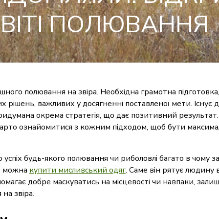
СВІТІ ПОЛЮВАННЯ
ішного полювання на звіра. Необхідна грамотна підготовка
х рішень, важливих у досягненні поставленої мети. Існує 
ридумана окрема стратегія, що дає позитивний результат.
 варто ознайомитися з кожним підходом, щоб бути максим
о успіх будь-якого полювання чи риболовлі багато в чому 
ут можна
купити мисливський одяг
. Саме він рятує людину 
магає добре маскуватись на місцевості чи навпаки, зали
на звіра.
ом