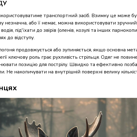
ДУ
користовуватиме транспортний засіб. Взимку це може бут
ву незначна, або її немає, можна використовувати зручн
одія, під'їхати до звірів (оленів, козулі та інших парноко
х до відступу.
, погоня продовжується або зупиняється, якщо основна мет
тегії ключову роль грає рухливість стрільця. Одяг не пов
нювати позицію для пострілу. Швидко та ефективно позба
и. Не накопичувати на внутрішній поверхні велику кількіс
нцях