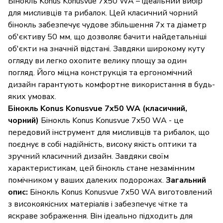
Бінокль Konus Konusvue 7x50 WA – ідеальний вибір
для мисливців та рибалок. Цей класичний чорний
бінокль забезпечує чудове збільшення 7x та діаметр
об'єктиву 50 мм, що дозволяє бачити найдетальніші
об'єкти на значній відстані. Завдяки широкому куту
огляду ви легко охопите велику площу за один
погляд. Його міцна конструкція та ергономічний
дизайн гарантують комфортне використання в будь-
яких умовах.
Бінокль Konus Konusvue 7x50 WA (класичний,
чорний)
Бінокль Konus Konusvue 7x50 WA - це
передовий інструмент для мисливців та рибалок, що
поєднує в собі надійність, високу якість оптики та
зручний класичний дизайн. Завдяки своїм
характеристикам, цей бінокль стане незамінним
помічником у ваших далеких подорожах.
Загальний
опис:
Бінокль Konus Konusvue 7x50 WA виготовлений
з високоякісних матеріалів і забезпечує чітке та
яскраве зображення. Він ідеально підходить для