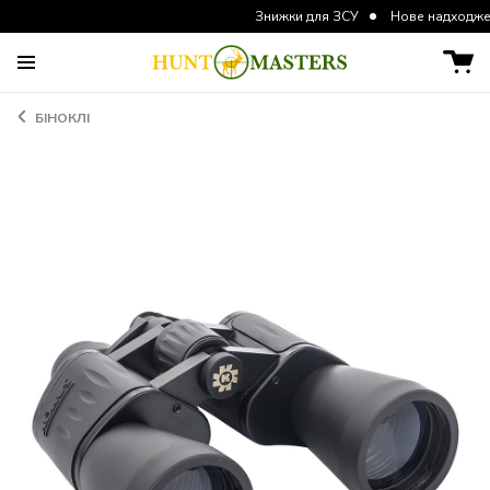
Знижки для ЗСУ
Нове надходження курт
БІНОКЛІ