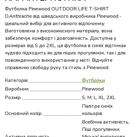
Футболка Pinewood OUTDOOR LIFE T-SHIRT
D.Anthracite від шведського виробника Pinewood -
ідеальний вибір для активного відпочинку.
Виготовлена з високоякісного матеріалу, вона
забезпечує комфорт і довговічність. Доступна у
розмірах від S до 2XL, ця футболка в синіх відтінках
чудово підходить як для піших прогулянок, так і для
повсякденного використання у місті. Відчуйте
справжню свободу руху та стиль з Pinewood.
Категорія
Футболки
Виробник
Pinewood
Розмір
S, M, L, XL, 2XL
Палітра синіх
Основний колір
кольорів
Всебічна активність,
Піші прогулянки,
Активна діяльність
Міська/ випадкова