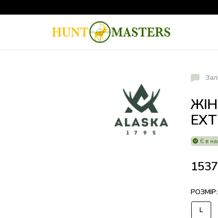
Зал
ЖІН
EXT
Є в на
153
РОЗМІР:
L