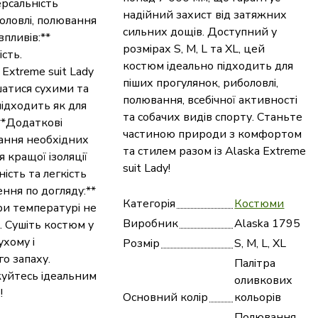
ерсальність
надійний захист від затяжних
оловлі, полювання
сильних дощів. Доступний у
впливів:**
розмірах S, M, L та XL, цей
ість.
костюм ідеально підходить для
Extreme suit Lady
піших прогулянок, риболовлі,
шатися сухими та
полювання, всебічної активності
ідходить як для
та собачих видів спорту. Станьте
 **Додаткові
частиною природи з комфортом
ігання необхідних
та стилем разом із Alaska Extreme
 кращої ізоляції
suit Lady!
ість та легкість
ення по догляду:**
Категорія
Костюми
ри температурі не
Виробник
Alaska 1795
. Сушіть костюм у
ухому і
Розмір
S, M, L, XL
о запаху.
Палітра
жуйтесь ідеальним
оливкових
!
Основний колір
кольорів
Полювання,