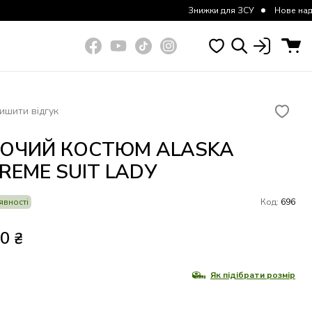
Знижки для ЗСУ
Нове надходження к
ишити відгук
ОЧИЙ КОСТЮМ ALASKA
REME SUIT LADУ
явності
Код:
696
70
₴
Як підібрати розмір