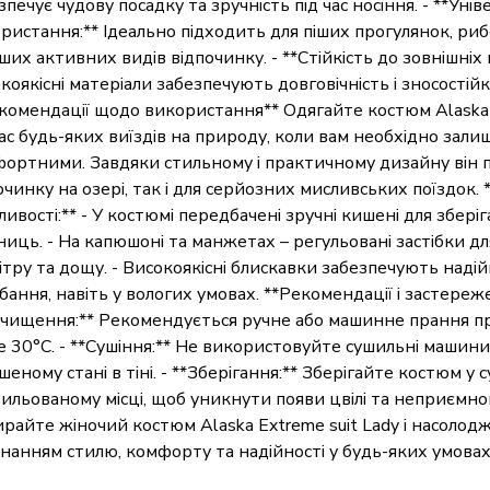
зпечує чудову посадку та зручність під час носіння. - **Унів
ристання:** Ідеально підходить для піших прогулянок, риб
нших активних видів відпочинку. - **Стійкість до зовнішніх 
коякісні матеріали забезпечують довговічність і зносостійк
комендації щодо використання** Одягайте костюм Alaska 
час будь-яких виїздів на природу, коли вам необхідно зали
ортними. Завдяки стильному і практичному дизайну він п
очинку на озері, так і для серйозних мисливських поїздок.
ливості:** - У костюмі передбачені зручні кишені для збер
ниць. - На капюшоні та манжетах – регульовані застібки для
вітру та дощу. - Високоякісні блискавки забезпечують надійн
ібання, навіть у вологих умовах. **Рекомендації і застереж
Очищення:** Рекомендується ручне або машинне прання п
 30°C. - **Сушіння:** Не використовуйте сушильні машини
ішеному стані в тіні. - **Зберігання:** Зберігайте костюм у с
ильованому місці, щоб уникнути появи цвілі та неприємног
райте жіночий костюм Alaska Extreme suit Lady і насолод
нанням стилю, комфорту та надійності у будь-яких умовах