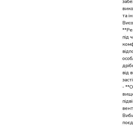
забе
вико
та і
Висо
**Ре
під 
комф
відп
особ
дріб
від 
заст
- **
вище
підв
вент
Виби
поєд