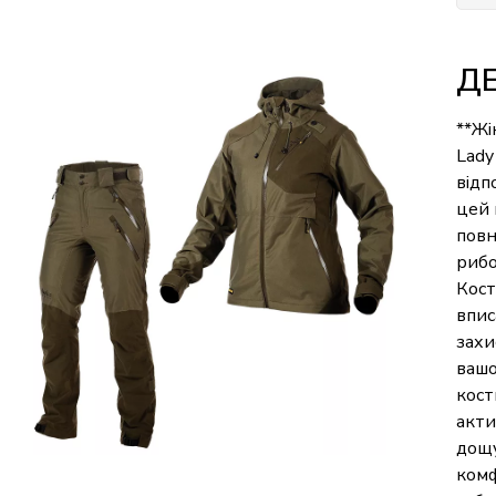
Д
**Жі
Lady
відп
цей 
повн
рибо
Кост
впис
захи
вашо
кост
акти
дощу
комф