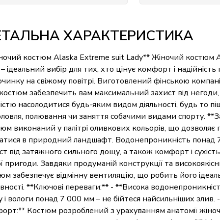
ЕТАЛЬНА ХАРАКТЕРИСТИКА
ночий костюм Alaska Extreme suit Lady** Жіночий костюм A
 – ідеальний вибір для тих, хто цінує комфорт і надійність 
очинку на свіжому повітрі. Виготовлений фінською компан
костюм забезпечить вам максимальний захист від негоди
істю насолодитися будь-яким видом діяльності, будь то піш
ловля, полювання чи заняття собачими видами спорту. **З
юм виконаний у палітрі оливкових кольорів, що дозволяє 
атися в природний ландшафт. Водонепроникність понад 
ст від затяжного сильного дощу, а також комфорт і сухість
ї пригоди. Завдяки продуманій конструкції та високоякісн
юм забезпечує відмінну вентиляцію, що робить його ідеаль
вності. **Ключові переваги:** - **Висока водонепроникніст
 і вологи понад 7 000 мм – не бійтеся найсильніших злив.
орт:** Костюм розроблений з урахуванням анатомії жіночо