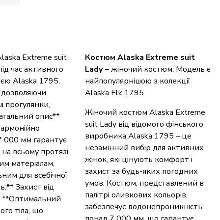
laska Extreme suit
Костюм Alaska Extreme suit
під час активного
Ladу
– жіночий костюм. Модель є
ією Alaska 1795,
найпопулярнішою з колекції
, дозволяючи
Alaska Elk 1795.
і прогулянки,
Жіночий костюм Alaska Extreme
агальний опис**
suit Lady від відомого фінського
гармонійно
виробника Alaska 1795 – це
7 000 мм гарантує
незамінний вибір для активних
 на всьому протязі
жінок, які цінують комфорт і
им матеріалам,
захист за будь-яких погодних
ним для всебічної
умов. Костюм, представлений в
ь:** Захист від
палітрі оливкових кольорів,
 - **Оптимальний
забезпечує водонепроникність
го тіла, що
понад 7 000 мм, що гарантує