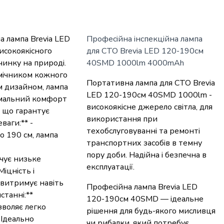
 лампа Brevia LED
Професійна інспекційна лампа
исокоякісного
для СТО Brevia LED 120-190см
чинку на природі.
40SMD 1000lm 4000mAh
омічником кожного
Портативна лампа для СТО Brevia
м дизайном, лампа
LED 120-190см 40SMD 1000lm -
симальний комфорт
високоякісне джерело світла, для
, що гарантує
використання при
ваги:** -
техобслуговуванні та ремонті
о 190 см, лампа
транспортних засобів в темну
пору доби. Надійна і безпечна в
чує низьке
експлуатації.
іцність і
а витримує навіть
Професійна лампа Brevia LED
станні:**
120-190см 40SMD — ідеальне
зволяє легко
рішення для будь-якого мисливця
 Ідеально
чи рибалки, який потребує