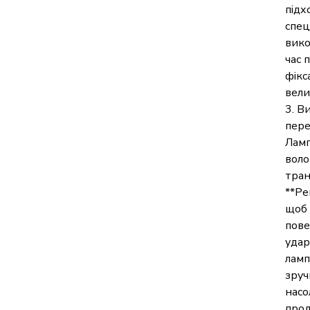
підх
спец
вико
час 
фікс
вели
3. В
пере
Ламп
воло
тран
**Ре
щоб 
пове
удар
ламп
зруч
насо
прод