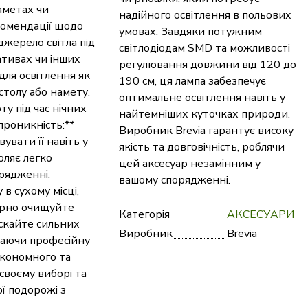
наметах чи
надійного освітлення в польових
комендації щодо
умовах. Завдяки потужним
жерело світла під
світлодіодам SMD та можливості
ативах чи інших
регулювання довжини від 120 до
для освітлення як
190 см, ця лампа забезпечує
столу або намету.
оптимальне освітлення навіть у
у під час нічних
найтемніших куточках природи.
проникність:**
Виробник Brevia гарантує високу
вати її навіть у
якість та довговічність, роблячи
оляє легко
цей аксесуар незамінним у
орядженні.
вашому спорядженні.
в сухому місці,
лярно очищуйте
Категорія
АКСЕСУАРИ
ускайте сильних
Виробник
Brevia
раючи професійну
економного та
своєму виборі та
ї подорожі з