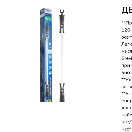
Д
**Пр
120-
осві
Легк
мисл
Brev
при 
висо
**Ре
легк
**Ен
енер
довг
найе
Інту
наст