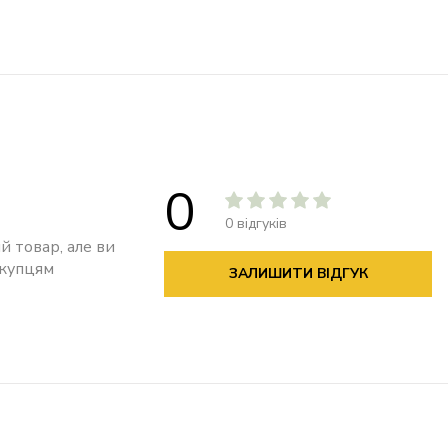
0
0 відгуків
й товар, але ви
окупцям
ЗАЛИШИТИ ВІДГУК