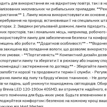
одить для використання як на відкритому повітрі, так і в 
іалізованих мисливських чи рибальських приладдях. **Ре
ристання:** 1. Лампу можна використовувати як основне д
перебування на природі, встановивши її на спеціальних шт
аторах. 2. Завдяки регульованій довжині, лампа підходить 
ких просторів, так і локальних місць, наприклад, робочого 
икористовуйте лампу для забезпечення безпеки та комфорт
міщень або роботи. **Додаткові особливості:** - **Водоне
а захищена від попадання вологи, що дозволяє використову
гих умовах. - **Портативність:** Компактний дизайн дозв
спортувати лампу та зберігати її в рюкзаку або іншому сп
комендації і застереження по догляду:** - Зберігайте лампу 
запобігти корозії та продовжити термін її служби. - Регу
рхню лампи від пилу та бруду м'якою тканиною. - Не доп
ів чи падінь, щоб уникнути пошкоджень світлодіодів. Оби
у Brevia LED 120-190см 40SMD, ви отримуєте надійного, 
ного помічника для будь-яких умов. Будьте впевненими в 
лоджуйтеся комфортом і безпекою на кожному кроці вашо
укцією від Hunt Masters.