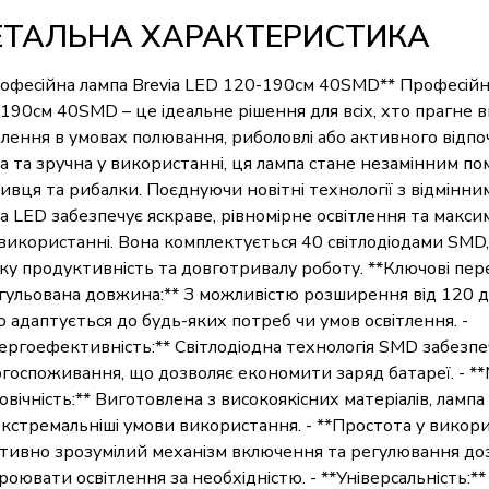
ЕТАЛЬНА ХАРАКТЕРИСТИКА
офесійна лампа Brevia LED 120-190см 40SMD** Професійна
190см 40SMD – це ідеальне рішення для всіх, хто прагне в
тлення в умовах полювання, риболовлі або активного відпо
а та зручна у використанні, ця лампа стане незамінним п
ивця та рибалки. Поєднуючи новітні технології з відмінни
ia LED забезпечує яскраве, рівномірне освітлення та мак
використанні. Вона комплектується 40 світлодіодами SMD
ку продуктивність та довготривалу роботу. **Ключові пере
гульована довжина:** З можливістю розширення від 120 д
о адаптується до будь-яких потреб чи умов освітлення. -
ергоефективність:** Світлодіодна технологія SMD забезпе
госпоживання, що дозволяє економити заряд батареї. - **М
овічність:** Виготовлена з високоякісних матеріалів, ламп
кстремальніші умови використання. - **Простота у викори
їтивно зрозумілий механізм включення та регулювання до
роювати освітлення за необхідністю. - **Універсальність:**