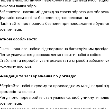
Перед використанням переконайтесь, що ваші набої відпо
вимогам вашої зброї.
Забезпечте належний догляд за своєю зброєю для збереже
функціональності та безпеки під час полювання.
Пам'ятайте про правила безпеки при поводженні з будь-
боєприпасів.
ткові особливості
:
Якість кожного набою підтверджена багаторічним досвід
Легке упакування дозволяє легко носити набої з собою.
Стабільні та передбачувані результати стрільби забезпечу
кожному пострілі.
мендації та застереження по догляду
:
Зберігайте набої в сухому та прохолодному місці, подалі в
променів та вологи.
Регулярно перевіряйте стан упаковки, щоб уникнути по
боєприпасів.