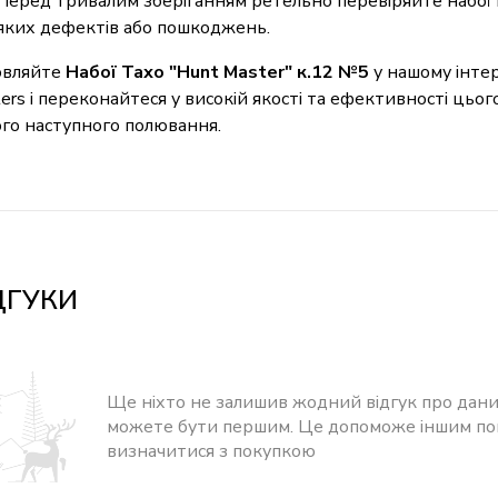
Перед тривалим зберіганням ретельно перевіряйте набої н
яких дефектів або пошкоджень.
овляйте
Набої Тахо "Hunt Master" к.12 №5
у нашому інте
ers і переконайтеся у високій якості та ефективності цьог
го наступного полювання.
ДГУКИ
Ще ніхто не залишив жодний відгук про дани
можете бути першим. Це допоможе іншим п
визначитися з покупкою