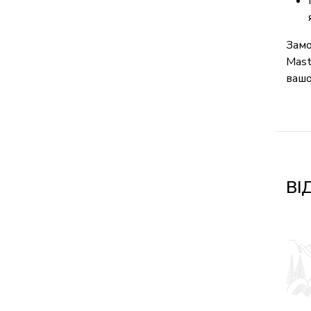
Зам
Mast
вашо
ВІ