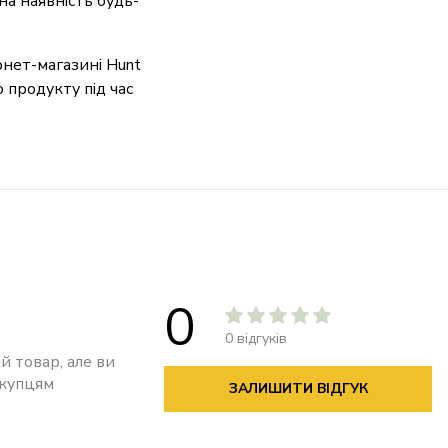
а наявність будь-
рнет-магазині Hunt
о продукту під час
0
0 відгуків
й товар, але ви
окупцям
ЗАЛИШИТИ ВІДГУК