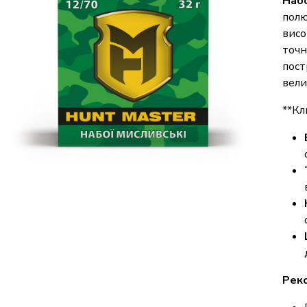
Набо
полю
висо
точн
пост
вели
**Кл
Рек