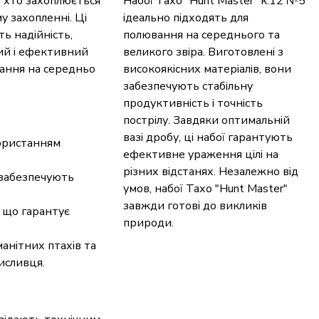
, хто захоплюється
Набої Тахо "Hunt Master" к.12 №5
у захопленні. Ці
ідеально підходять для
ть надійність,
полювання на середнього та
ий і ефективний
великого звіра. Виготовлені з
вання на середньо
високоякісних матеріалів, вони
забезпечують стабільну
продуктивність і точність
пострілу. Завдяки оптимальній
вазі дробу, ці набої гарантують
користанням
ефективне ураження цілі на
різних відстанях. Незалежно від
 забезпечують
умов, набої Тахо "Hunt Master"
завжди готові до викликів
, що гарантує
природи.
анітних птахів та
исливця.