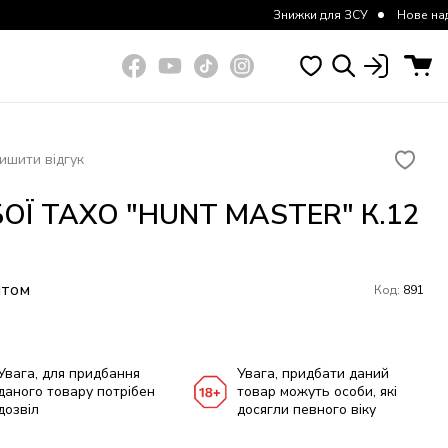
Знижки для ЗСУ
Нове надходження ку
ишити відгук
ОЇ ТАХО "HUNT MASTER" К.12
итом
Код:
891
Увага, для придбання
Увага, придбати даний
даного товару потрібен
товар можуть особи, які
дозвіл
досягли певного віку