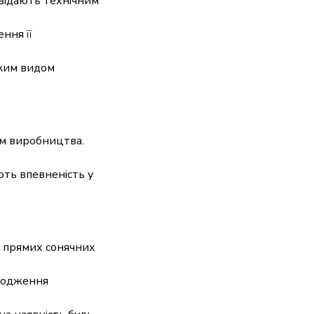
відають технічним
ння її
яким видом
ом виробництва.
ють впевненість у
ід прямих сонячних
шкодження