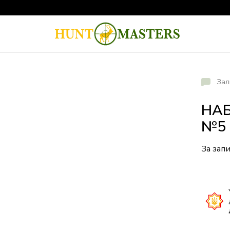
Зал
НАБ
№5
За зап