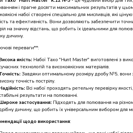
ї Тахо "Hunt Master" к.12 №5
- це чудовий вибір для тих
ванням і прагне досягти максимальних результатів у цьом
коякісні набої створені спеціально для мисливців, які ціную
ість та ефективність. Вони дозволяють забезпечити точн
ріл на значну відстань, що робить їх ідеальними для полю
ку дичину.
ючові переваги**:
Висока якість:
Набої Тахо "Hunt Master" виготовлені з ви
сучасних технологій та високоякісних матеріалів.
Точність:
Завдяки оптимальному розміру дробу №5, вони
високу точність пострілу.
Надійність:
Всі набої проходять ретельну перевірку якості
стабільні результати на полюванні.
Широке застосування:
Підходять для полювання на різном
дрібну дичину, що робить їх універсальним вибором для м
омендації щодо використання
: