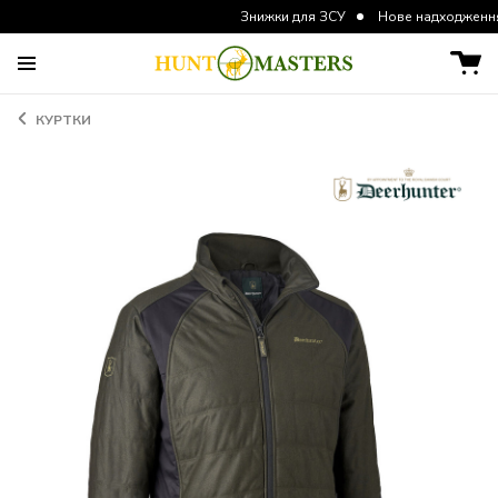
Знижки для ЗСУ
Нове надходження курток т
КУРТКИ