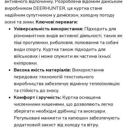
активного відпочинку. Розроблена відомим данським
виробником DEERHUNTER, ця куртка стане
надійним супутником у демісезон, холодну погоду
осені та зими.
Ключові переваги:
Універсальність використання:
Підходить для
різноманітних видів активної діяльності, таких як
піші прогулянки, риболовля, полювання та собачі
види спорту. Куртка також підходить для
військових і може служити як частина їхньої
екіпіровки.
Висока якість матеріалів:
Використання
передових технологій текстильного
виробництва забезпечує відмінну теплоізоляцію
та стійкість до зносу.
Комфорт і зручність:
Куртка оснащена
численними кишенями, що дозволяють легко
зберігати необхідні дрібниці та аксесуари.
Регульовані манжети та капюшон забезпечують
додатковий захист від холоду та вітру.