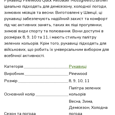
Рукавиці Pinewood Quick Reloader Mossgreen/D.Brown
ідеально підходять для демісезону, холодної погоди,
зимових місяців та весни. Виготовлені у Швеції, ці
рукавиці забезпечують надійний захист та комфорт
під час активних занять, таких як піші прогулянки,
зимові види спорту та полювання. Вони доступні в
розмірах 8, 9, 10 та 11, і мають стильну палітру
зелених кольорів. Крім того, рукавиці підходять для
військових, що робить їх універсальним вибором для
всебічної активності.
Категорія
Рукавиці
Виробник
Pinewood
Розмір
8, 9, 10, 11
Палітра зелених
Основний колір
кольорів
Весна, Зима,
Демісезон, Холодна
Сезон та погода
погода