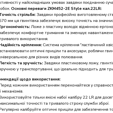
тивності у найскладніших умовах завдяки поєднанню суча
обок.
Основні переваги ZKM452-2E Style кал.22LR:
Точність стрільби:
Завдяки професійно виготовленому ст
570 мм ця гвинтівка забезпечує високу точність на значних
Ергономічність:
Ложе з пластику володіє відмінною ергон
забезпечує комфортне тримання та зменшує навантаження
тривалого використання.
Надійність кріплення:
Система кріплення "ластівчиний хвіс
встановлювати оптичні приціли та аксесуари, роблячи гви
універсальною для різних видів полювання.
Легкість та зручність:
Завдяки пластиковому ложу, гвинті
зручною у транспортуванні, що ідеально підходить для три
мендації щодо використання:
Перед кожним використанням переконайтеся у справності 
її механізмів.
Використовуйте тільки якісні набої калібру 22 LR для дося
максимальної точності та тривалого строку служби зброї.
Регулярно калібруйте оптичні приціли для забезпечення то