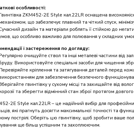
ткові особливості:
Гвинтівка ZKM452-2E Style кал.22LR оснащена високоякі
механізмом, що забезпечує плавний та чіткий спуск, мініміз
Сучасний дизайн та матеріали роблять її стійкою до нега
умов, що особливо важливо для полювання у складних умо
мендації і застереження по догляду:
Регулярно очищуйте ствол та інші металеві частини від зал
бруду. Використовуйте спеціальні засоби для чищення збро
Перевіряйте кріплення та затягування деталей перед ко
використанням для забезпечення безпечного функціонува
Зберігайте гвинтівку у сухому місці та захищайте від волог
корозії та зберегти відмінний стан зброї протягом довгого 
52-2E Style кал.22LR – це надійний вибір для професійни
льців, які прагнуть досягти максимальної точності та функц
ому пострілі. Оберіть цю гвинтівку, щоб зробити ваше по
ування ще більш успішним та захоплюючим.