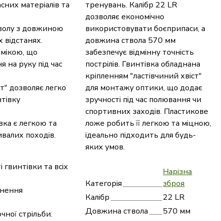
сних матеріалів та
тренувань. Калібр 22 LR
дозволяє економічно
волу з довжиною
використовувати боєприпаси, а
 відстанях.
довжина ствола 570 мм
омікою, що
забезпечує відмінну точність
 на руку під час
пострілів. Гвинтівка обладнана
кріпленням "ластівчиний хвіст"
т" дозволяє легко
для монтажу оптики, що додає
нтівку
зручності під час полювання чи
спортивних заходів. Пластикове
вка є легкою та
ложе робить її легкою та міцною,
валих походів.
ідеально підходить для будь-
яких умов.
гвинтівки та всіх
Нарізна
Категорія
зброя
гнення
Калібр
22 LR
Довжина ствола
570 мм
чної стрільби.