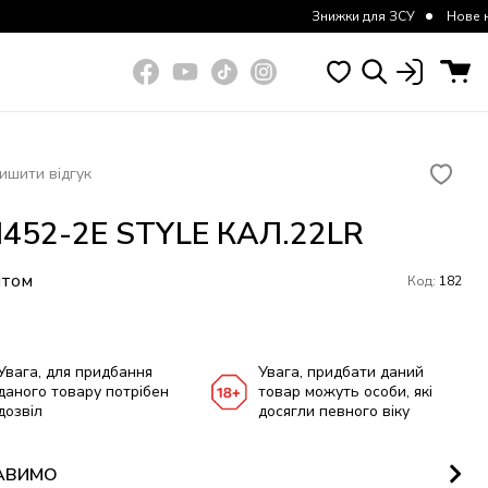
Знижки для ЗСУ
Нове надходженн
ишити відгук
452-2E STYLE КАЛ.22LR
итом
Код:
182
Увага, для придбання
Увага, придбати даний
даного товару потрібен
товар можуть особи, які
дозвіл
досягли певного віку
АВИМО