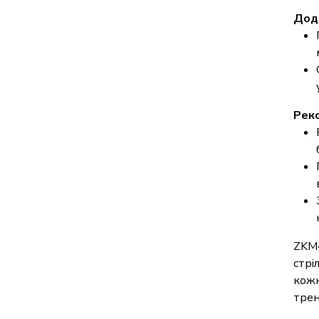
Дода
Реко
ZKM4
стрі
кожн
трен