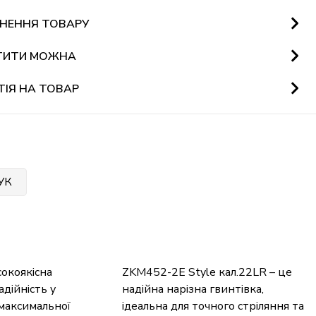
НЕННЯ ТОВАРУ
ТИТИ МОЖНА
ТІЯ НА ТОВАР
УК
окоякісна
ZKM452-2E Style кал.22LR – це
адійність у
надійна нарізна гвинтівка,
 максимальної
ідеальна для точного стріляння та