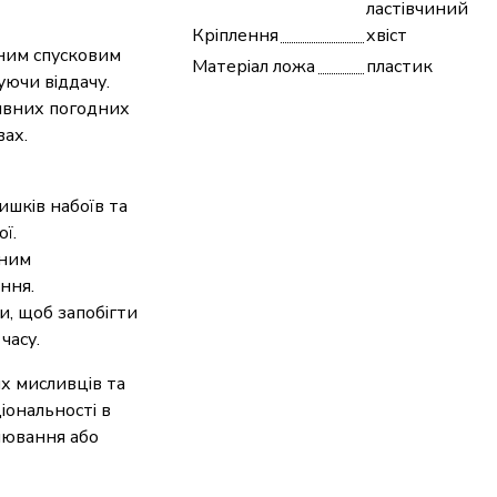
ластівчиний
Кріплення
хвіст
сним спусковим
Матеріал ложа
пластик
уючи віддачу.
тивних погодних
вах.
ишків набоїв та
ї.
жним
ння.
и, щоб запобігти
часу.
х мисливців та
іональності в
лювання або