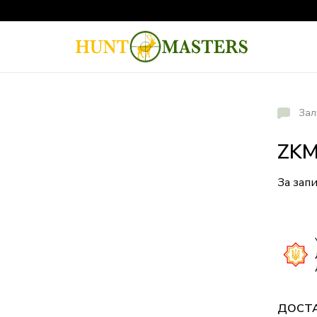
Зал
ZKM
За зап
ДОСТ