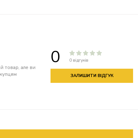
0
0 відгуків
й товар, але ви
окупцям
ЗАЛИШИТИ ВІДГУК