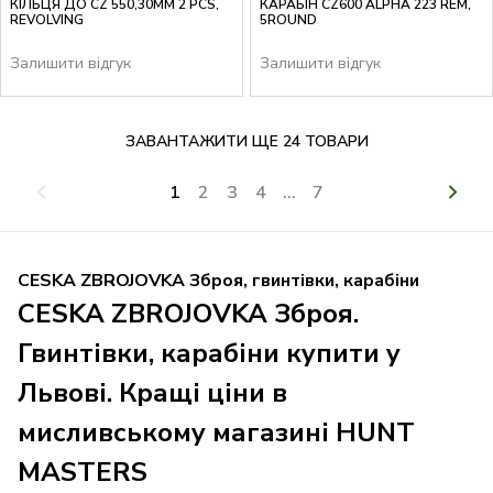
КІЛЬЦЯ ДО CZ 550,30MM 2 PCS,
КАРАБІН CZ600 ALPHA 223 REM,
REVOLVING
5ROUND
Залишити відгук
Залишити відгук
ЗАВАНТАЖИТИ ЩЕ 24 ТОВАРИ
1
2
3
4
...
7
CESKA ZBROJOVKA Зброя, гвинтівки, карабіни
CESKA ZBROJOVKA Зброя.
Гвинтівки, карабіни купити у
Львові. Кращі ціни в
мисливському магазині HUNT
MASTERS