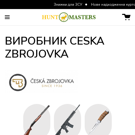
Знижки для ЗСУ
Нове надходження курток та штані
ВИРОБНИК CESKA
ZBROJOVKA