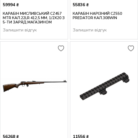
59994
55836
₴
₴
КАРАБІН МИСЛИВСЬКИЙ CZ457
КАРАБІН НАРІЗНИЙ CZ550
MTR КАЛ.22LR 412,5 ММ, 1/2X20 З
PREDATOR КАЛ.308WIN
5-ТИ ЗАРЯД.МАГАЗИНОМ
Залишити відгук
Залишити відгук
56268
11556
₴
₴