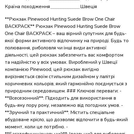
Країна походження
Швеція
**Рюкзак Pinewood Hunting Suede Brow One Chair
BACKPACK** Рюкзак Pinewood Hunting Suede Brow
One Chair BACKPACK – ваш вірний супутник для будь-
якої форми активного відпочинку на природі. Будь то
полювання, риболовля чи інші види активної
діяльності, цей рюкзак забезпечить вас комфортом
та надійністю у всіх умовах. Вироблений у Швеції
компанією Pinewood, цей рюкзак вигідно
вирізняється своїм стильним дизайном у палітрі
коричневих кольорів, який гармонійно поєднується з
природним середовищем. ### Ключові переваги: -
**Всесезонний**: Підходить для використання в
будь-яку пору року, незалежно від погодних умов. -
**Зручний та практичний**: Містить спеціальне
вбудоване крісло, що дозволяє відпочити в будь-який
момент, коли це потрібно. -