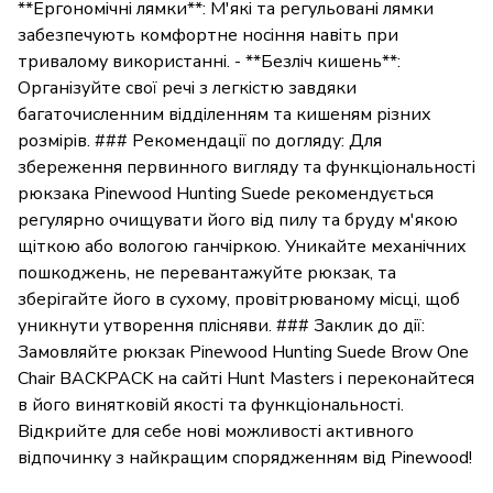
**Ергономічні лямки**: М'які та регульовані лямки
забезпечують комфортне носіння навіть при
тривалому використанні. - **Безліч кишень**:
Організуйте свої речі з легкістю завдяки
багаточисленним відділенням та кишеням різних
розмірів. ### Рекомендації по догляду: Для
збереження первинного вигляду та функціональності
рюкзака Pinewood Hunting Suede рекомендується
регулярно очищувати його від пилу та бруду м'якою
щіткою або вологою ганчіркою. Уникайте механічних
пошкоджень, не перевантажуйте рюкзак, та
зберігайте його в сухому, провітрюваному місці, щоб
уникнути утворення плісняви. ### Заклик до дії:
Замовляйте рюкзак Pinewood Hunting Suede Brow One
Chair BACKPACK на сайті Hunt Masters і переконайтеся
в його винятковій якості та функціональності.
Відкрийте для себе нові можливості активного
відпочинку з найкращим спорядженням від Pinewood!