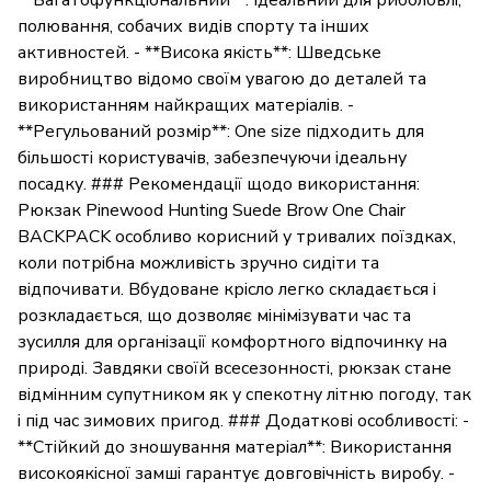
**Багатофункціональний**: Ідеальний для риболовлі,
полювання, собачих видів спорту та інших
активностей. - **Висока якість**: Шведське
виробництво відомо своїм увагою до деталей та
використанням найкращих матеріалів. -
**Регульований розмір**: One size підходить для
більшості користувачів, забезпечуючи ідеальну
посадку. ### Рекомендації щодо використання:
Рюкзак Pinewood Hunting Suede Brow One Chair
BACKPACK особливо корисний у тривалих поїздках,
коли потрібна можливість зручно сидіти та
відпочивати. Вбудоване крісло легко складається і
розкладається, що дозволяє мінімізувати час та
зусилля для організації комфортного відпочинку на
природі. Завдяки своїй всесезонності, рюкзак стане
відмінним супутником як у спекотну літню погоду, так
і під час зимових пригод. ### Додаткові особливості: -
**Стійкий до зношування матеріал**: Використання
високоякісної замші гарантує довговічність виробу. -