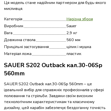
Ця модель стане надійним партнером для будь-якого
мисливця.
Категорія
Нарізна зброя
Виробник
Sauer
Вага
2,9 кг
Довжина ствола
560 мм
Прицільні застосування
цілик і мушка
Матеріал ложа
пластик
SAUER S202 Outback кал.30-06Sp
560mm
SAUER S202 Outback кал.30-06Sp 560mm – це
ідеальний вибір для справжніх професіоналів у сфері
полювання та стрільби. Завдяки своїм високим
технологічним характеристикам та класичному
дизайну, цей карабін забезпечує бездоганну точність