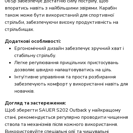
06Sp забезпечує достатню силу пострілу, щоб
впоратись навіть з найбільшими звірями. Карабін
також може бути використаний для спортивної
стрільби, забезпечуючи високу продуктивність на
стрільбищах.
Додаткові особливості:
Ергономічний дизайн забезпечує зручний хват і
стабільну стрільбу.
Легке регулювання прицільних пристосувань
дозволяє швидко налаштовуватись на ціль.
Інтуїтивне управління та проста розбирання
забезпечують комфорт у використанні навіть для
новачків.
Догляд та застереження:
Щоб зберегти SAUER S202 Outback у найкращому
стані, рекомендується регулярно проводити чищення
ствола та механізмів після кожного використання.
Використовуйте спеціальні олії та чищувальні