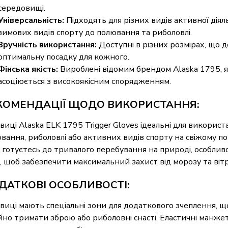
середовищі.
Універсальність:
Підходять для різних видів активної діяль
зимових видів спорту до полювання та риболовлі.
Зручність використання:
Доступні в різних розмірах, що 
оптимальну посадку для кожного.
Фінська якість:
Вироблені відомим брендом Alaska 1795, 
асоціюється з високоякісним спорядженням.
КОМЕНДАЦІЇ ЩОДО ВИКОРИСТАННЯ:
виці Alaska ELK 1795 Trigger Gloves ідеальні для використа
вання, риболовлі або активних видів спорту на свіжому пов
 готуєтесь до тривалого перебування на природі, особлив
, щоб забезпечити максимальний захист від морозу та вітр
ДАТКОВІ ОСОБЛИВОСТІ:
виці мають спеціальні зони для додаткового зчеплення, щ
йно тримати зброю або риболовні снасті. Еластичні манж