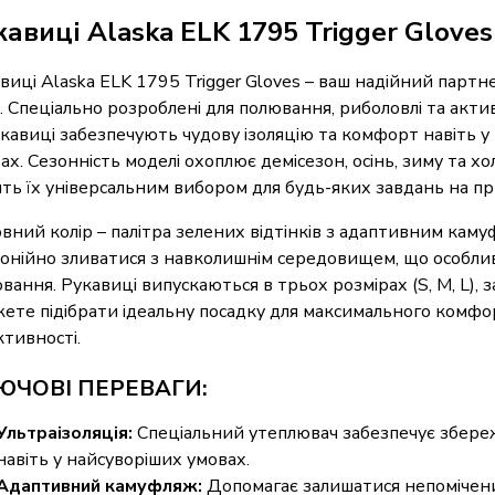
кавиці Alaska ELK 1795 Trigger Gloves
виці Alaska ELK 1795 Trigger Gloves – ваш надійний партн
. Спеціально розроблені для полювання, риболовлі та акти
укавиці забезпечують чудову ізоляцію та комфорт навіть у
ах. Сезонність моделі охоплює демісезон, осінь, зиму та х
ть їх універсальним вибором для будь-яких завдань на пр
вний колір – палітра зелених відтінків з адаптивним кам
онійно зливатися з навколишнім середовищем, що особлив
вання. Рукавиці випускаються в трьох розмірах (S, M, L), 
ете підібрати ідеальну посадку для максимального комфо
тивності.
ЮЧОВІ ПЕРЕВАГИ:
Ультраізоляція:
Спеціальний утеплювач забезпечує збере
навіть у найсуворіших умовах.
Адаптивний камуфляж:
Допомагає залишатися непомічен