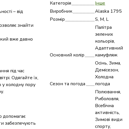
Категорія
Інше
Виробник
Alaska 1795
ності – від
Розмір
S, M, L
дозволяє знайти
Палітра
зелених
який вже давно
кольорів,
Адаптивний
Основний колір
камуфляж
Осінь, Зима,
Демісезон,
ння під час
Холодна
ітрі. Одягайте їх,
Сезон та погода
погода
о у холодну пору
у.
Полювання,
Риболовля,
Всебічна
активність,
о допомагає
Зимові види
ети забезпечують
спорту,