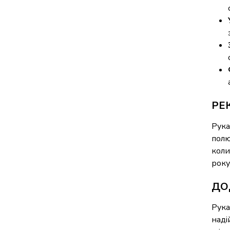
РЕ
Рука
полю
коли
року
ДО
Рука
наді