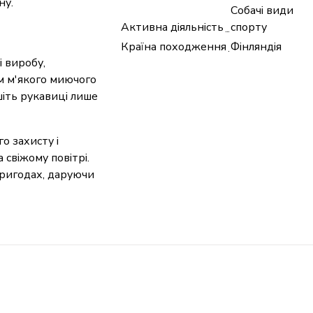
ну.
Собачі види
Активна діяльність
спорту
Країна походження
Фінляндія
і виробу,
м м'якого миючого
шіть рукавиці лише
о захисту і
свіжому повітрі.
ригодах, даруючи