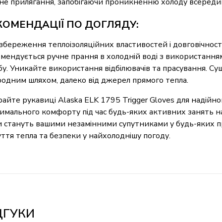
не прилягання, запобігаючи проникненню холоду всереди
КОМЕНДАЦІЇ ПО ДОГЛЯДУ:
збереження теплоізоляційних властивостей і довговічност
мендується ручне прання в холодній воді з використання
бу. Уникайте використання відбілювачів та прасування. Су
одним шляхом, далеко від джерел прямого тепла.
айте рукавиці Alaska ELK 1795 Trigger Gloves для надійног
имального комфорту під час будь-яких активних занять на 
 стануть вашими незамінними супутниками у будь-яких п
уття тепла та безпеки у найхолоднішу погоду.
ДГУКИ