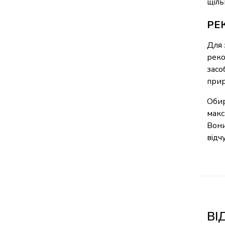
щіль
РЕ
Для 
реко
засо
прир
Обир
макс
Вони
відч
ВІ