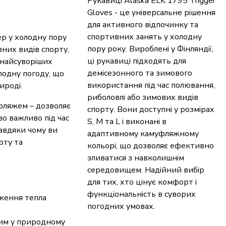
Рукавиці Alaska ELK 1795 Trigger
Gloves - це універсальне рішення
для активного відпочинку та
спортивних занять у холодну
ер у холодну пору
пору року. Вироблені у Фінляндії,
вних видів спорту,
ці рукавиці підходять для
 найсуворіших
демісезонного та зимового
олодну погоду, що
використання під час полювання,
ироді.
риболовлі або зимових видів
уфляжем – дозволяє
спорту. Вони доступні у розмірах
о важливо під час
S, M та L і виконані в
завдяки чому ви
адаптивному камуфляжному
рту та
кольорі, що дозволяє ефективно
зливатися з навколишнім
середовищем. Надійний вибір
для тих, хто цінує комфорт і
функціональність в суворих
ження тепла
погодних умовах.
им у природному