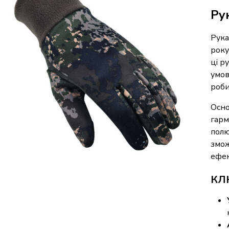
Ру
Рука
року
ці р
умов
роби
Осно
гарм
полю
змож
ефек
КЛ