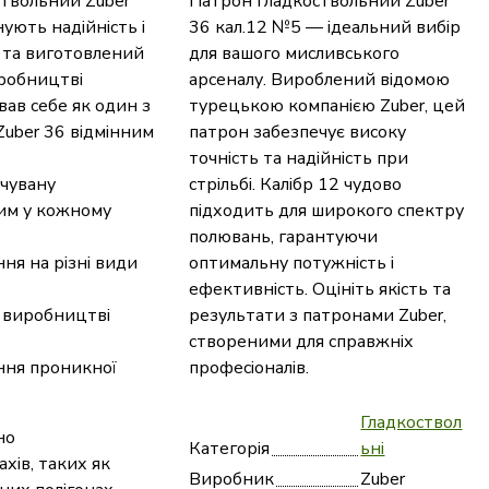
твольний Zuber
Патрон гладкоствольний Zuber
нують надійність і
36 кал.12 №5 — ідеальний вибір
й та виготовлений
для вашого мисливського
иробництві
арсеналу. Вироблений відомою
вав себе як один з
турецькою компанією Zuber, цей
Zuber 36 відмінним
патрон забезпечує високу
точність та надійність при
ачувану
стрільбі. Калібр 12 чудово
им у кожному
підходить для широкого спектру
полювань, гарантуючи
ня на різні види
оптимальну потужність і
ефективність. Оцініть якість та
у виробництві
результати з патронами Zuber,
створеними для справжніх
ння проникної
професіоналів.
Гладкоствол
но
Категорія
ьні
хів, таких як
Виробник
Zuber