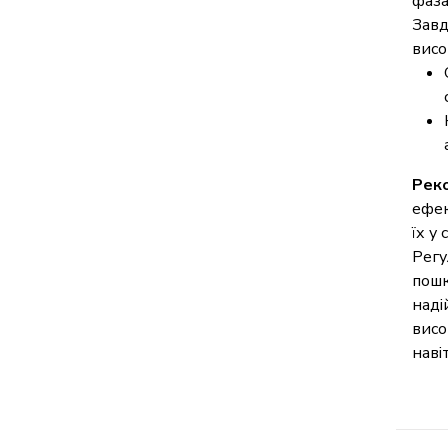
фаза
Завд
висо
Реко
ефек
їх у
Регу
пошк
наді
висо
наві