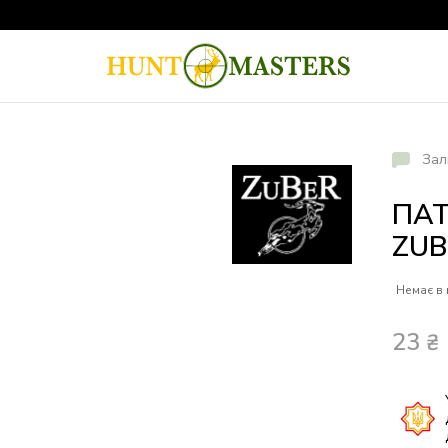
Зал
ПА
ZUB
Немає в 
23
₴