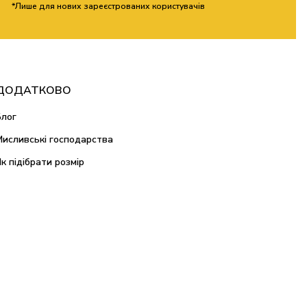
*Лише для нових зареєстрованих користувачів
ДОДАТКОВО
Блог
Мисливські господарства
Як підібрати розмір