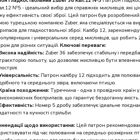
он гладкоствольний Zuber 36 кал.12 №5
Патрон гладкос
ал.12 №5 - ідеальний вибір для справжніх мисливців, які ці
ку ефективність своєї зброї. Цей патрон був розроблени
мою турецькою компанією Zuber, яка спеціалізується на в
рипасів для гладкоствольної зброї. Калібр 12, зарекоменду
опулярніших і універсальних серед мисливців, що робить 
ром для різних ситуацій.
Ключові переваги:
Висока надійність:
Zuber 36 забезпечує стабільну і передб
траєкторію польоту, що дозволяє мисливцю бути впевнен
пострілі.
Універсальність:
Патрон калібру 12 підходить для полюван
дрібного та середнього звіра, включаючи птицю.
Країна походження:
Туреччина - одна з провідних країн 
високоякісних боєприпасів, що гарантує бездоганну якість.
Ефективність:
Номер 5 дробу забезпечує ідеальне поєдна
здатності та кучності стрільби.
мендації щодо використання:
Цей патрон рекомендова
ристовувати під час полювання на середньо-розмірних пта