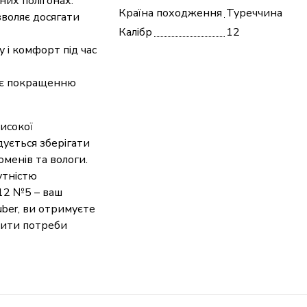
них полігонах.
Країна походження
Туреччина
зволяє досягати
Калібр
12
 і комфорт під час
ияє покращенню
исокої
ується зберігати
оменів та вологи.
утністю
.12 №5 – ваш
ber, ви отримуєте
ьнити потреби