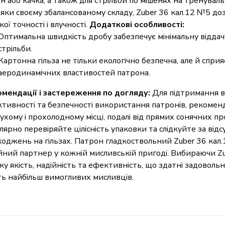
н або качка, а також для стрільби по мішенях на тренуваль
яки своєму збалансованому складу, Zuber 36 кал.12 №5 до
кої точності і влучності.
Додаткові особливості:
Оптимальна швидкість дробу забезпечує мінімальну віддачу
стрільби.
Картонна гільза не тільки екологічно безпечна, але й спр
аеродинамічних властивостей патрона.
мендації і застереження по догляду:
Для підтримання в
тивності та безпечності використання патронів, рекоменд
 сухому і прохолодному місці, подалі від прямих сонячних пр
лярно перевіряйте цілісність упаковки та слідкуйте за відс
оджень на гільзах. Патрон гладкоствольний Zuber 36 кал
йний партнер у кожній мисливській пригоді. Вибираючи Zu
ку якість, надійність та ефективність, що здатні задовол
ть найбільш вимогливих мисливців.