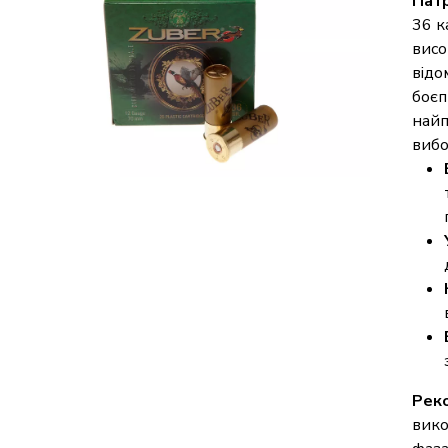
Патр
36 к
висо
відо
боєп
найп
вибо
Реко
вико