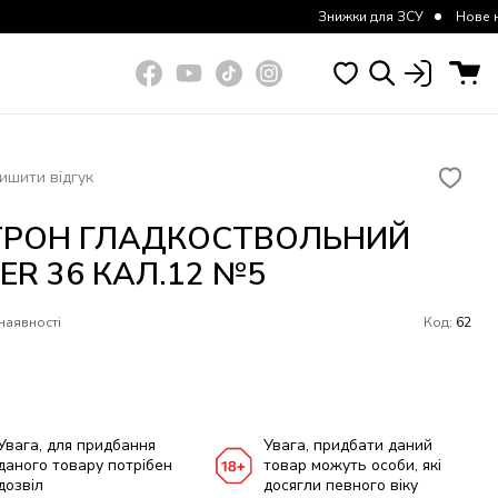
Знижки для ЗСУ
Нове надходження
ишити відгук
ТРОН ГЛАДКОСТВОЛЬНИЙ
ER 36 КАЛ.12 №5
наявності
Код:
62
Увага, для придбання
Увага, придбати даний
даного товару потрібен
товар можуть особи, які
дозвіл
досягли певного віку