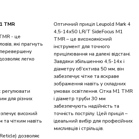
M1 TMR
Оптичний приціл Leupold Mark 4
4,5-14x50 LR/T SideFocus M1
 TMR - це
TMR – це високоякісний
овів, які прагнуть
інструмент для точного
неперевершену
прицілювання на далекі відстані.
дозволяє легко
Завдяки збільшенню 4,5-14х і
діаметру об'єктива 50 мм, він
забезпечує чітке та яскраве
зображення навіть у складних
є регулювати
умовах освітлення. Сітка M1 TMR
ним для різних
і діаметр труби 30 мм
забезпечують надійність та
езпечує високий
точність пострілу. Цей приціл –
 та чітким навіть
ідеальний вибір для професійних
мисливців і стрільців.
Reticle) дозволяє