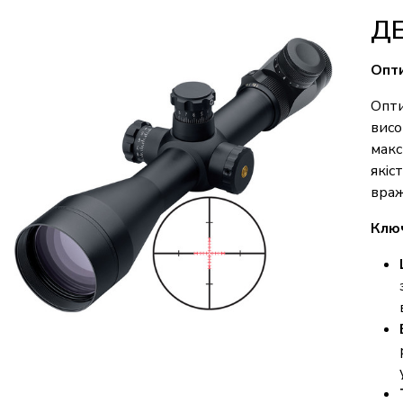
Д
Опти
Опти
висо
макс
якіс
враж
Ключ