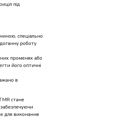
иціл під
ниною, спеціально
здоганну роботу
чних променях або
егти його оптичні
бажано в
 TMR стане
, забезпечуючи
ще для виконання