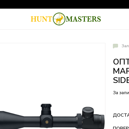
Зал
ОПТ
MAR
SID
За зап
ДОСТ
ПОВЕР