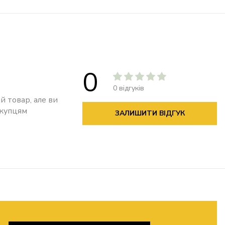
0
0 відгуків
й товар, але ви
окупцям
ЗАЛИШИТИ ВІДГУК