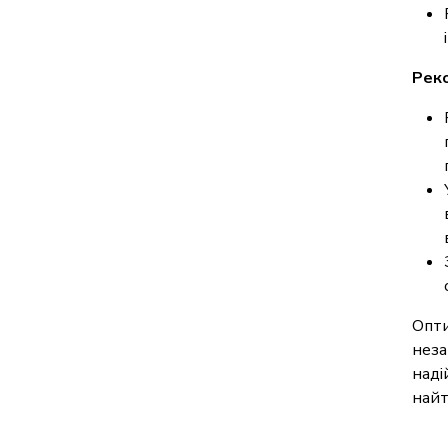
Реко
Опти
неза
наді
найт