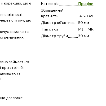
її корекцію, що є
Категорія
Приціли
Збільшення/
ияє міцності
кратність
4,5-14х
 через оптику, що
Діаметр об’єктива
50 мм
Тип сітки
M1 TMR
печує швидке та
Діаметр труби
30 мм
кстремальних
тивно займається
 при стрільбі.
ідповідають
і.
 що дозволяє