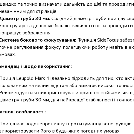
швидко та точно визначати дальність до цілі та проводити 
незамінним для стрільців.
Діаметр труби 30 мм:
Солідний діаметр труби прицілу спр
конструкції та дозволяє більшої кількості світла проходити
покращує зображення.
Система бокового фокусування:
Функція SideFocus забез
точне регулювання фокусу, полегшуючи роботу навіть в е
умовах.
мендації щодо використання:
Приціл Leupold Mark 4 ідеально підходить для тих, хто ак
полюванням на великі відстані або вимагає високої точності
Рекомендується використовувати приціл зі стійками, які в
діаметру труби 30 мм, для найкращої стабільності і точност
ткові особливості:
Приціл має водонепроникну і протитуманну конструкцію,
використовувати його в будь-яких погодних умовах.