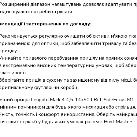
Розширений діапазон налаштувань дозволяє адаптувати пр
індивідуальні потреби стрільця.
мендації і застереження по догляду:
Рекомендується регулярно очищати об’єктиви м'якою тка
призначеною для оптики, щоб забезпечити тривалу та бе
прицілу.
Уникайте тривалого перебування прицілу на прямих соня
в екстремально високих температурних умовах, щоб збер
властивості.
Зберігайте приціл в сухому та захищеному від пилу місці, 
оригінальному футлярі чи коробці.
чний приціл Leupold Mark 4 4,5-14x50 LR/T SideFocus M1
мінним помічником для будь-якого мисливця або стрільця
йність, точність і комфорт використання. Оберіть найкра
очніших стрільб у будь-яких умовах разом з Hunt Masters!