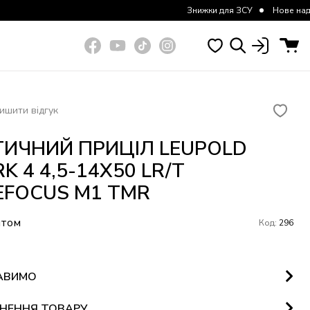
Знижки для ЗСУ
Нове надходження курто
ишити відгук
ИЧНИЙ ПРИЦІЛ LEUPOLD
K 4 4,5-14X50 LR/T
EFOCUS M1 TMR
итом
Код:
296
АВИМО
НЕННЯ ТОВАРУ