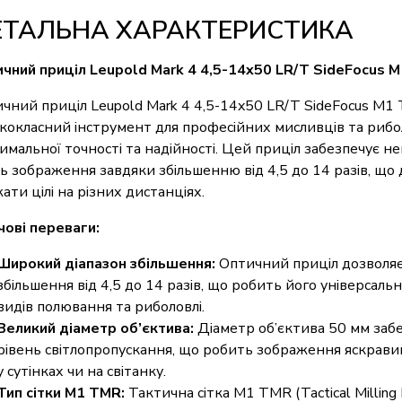
ЕТАЛЬНА ХАРАКТЕРИСТИКА
чний приціл Leupold Mark 4 4,5-14x50 LR/T SideFocus 
чний приціл Leupold Mark 4 4,5-14x50 LR/T SideFocus M1
кокласний інструмент для професійних мисливців та рибол
имальної точності та надійності. Цей приціл забезпечує 
ть зображення завдяки збільшенню від 4,5 до 14 разів, що 
ати цілі на різних дистанціях.
ові переваги:
Широкий діапазон збільшення:
Оптичний приціл дозволя
збільшення від 4,5 до 14 разів, що робить його універсаль
видів полювання та риболовлі.
Великий діаметр об’єктива:
Діаметр об’єктива 50 мм заб
рівень світлопропускання, що робить зображення яскравим
у сутінках чи на світанку.
Тип сітки M1 TMR:
Тактична сітка M1 TMR (Tactical Milling 