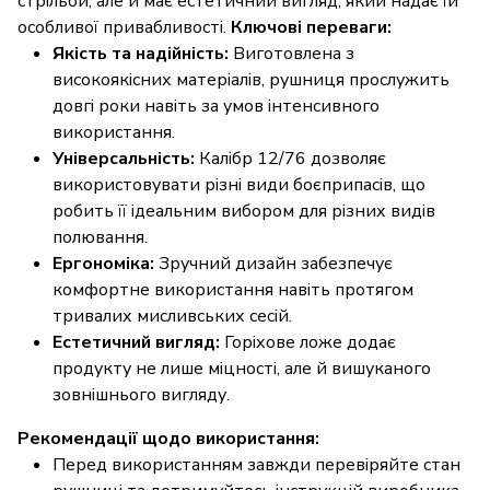
стрільби, але й має естетичний вигляд, який надає їй
особливої привабливості.
Ключові переваги:
Якість та надійність:
Виготовлена з
високоякісних матеріалів, рушниця прослужить
довгі роки навіть за умов інтенсивного
використання.
Універсальність:
Калібр 12/76 дозволяє
використовувати різні види боєприпасів, що
робить її ідеальним вибором для різних видів
полювання.
Ергономіка:
Зручний дизайн забезпечує
комфортне використання навіть протягом
тривалих мисливських сесій.
Естетичний вигляд:
Горіхове ложе додає
продукту не лише міцності, але й вишуканого
зовнішнього вигляду.
Рекомендації щодо використання:
Перед використанням завжди перевіряйте стан