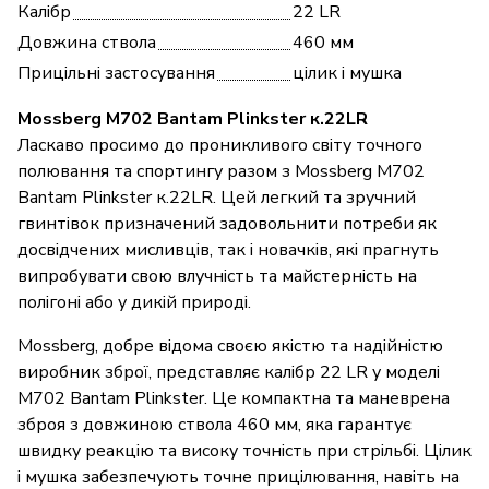
Калібр
22 LR
Довжина ствола
460 мм
Прицільні застосування
цілик і мушка
Mossberg M702 Bantam Plinkster к.22LR
Ласкаво просимо до проникливого світу точного
полювання та спортингу разом з Mossberg M702
Bantam Plinkster к.22LR. Цей легкий та зручний
гвинтівок призначений задовольнити потреби як
досвідчених мисливців, так і новачків, які прагнуть
випробувати свою влучність та майстерність на
полігоні або у дикій природі.
Mossberg, добре відома своєю якістю та надійністю
виробник зброї, представляє калібр 22 LR у моделі
M702 Bantam Plinkster. Це компактна та маневрена
зброя з довжиною ствола 460 мм, яка гарантує
швидку реакцію та високу точність при стрільбі. Цілик
і мушка забезпечують точне прицілювання, навіть на