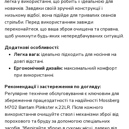
легка у використанні, що робить її ідеальною для
новачків. Завдяки своїй зручній конструкції і
низькому відбої, вона підійде для тривалих сеансів
стрільби. Перед використанням завжди
переконайтеся, що ваша зброя очищена та справна,
щоб уникнути будь-яких непередбачуваних ситуацій.
Додаткові особливості:
Легка вага:
ідеально підходить для носіння на
довгі відстані.
Ергономічний дизайн:
максимальний комфорт
при використанні.
Рекомендації і застереження по догляду:
Регулярне технічне обслуговування є ключовим для
збереження працездатності та надійності Mossberg
M702 Bantam Plinkster к.22LR. Після кожного
використання очищуйте ствол і механізми зброї від
порохового та бруду за допомогою спеціальних
засобів. Зберігайте зброю в сухому місці, далеко від