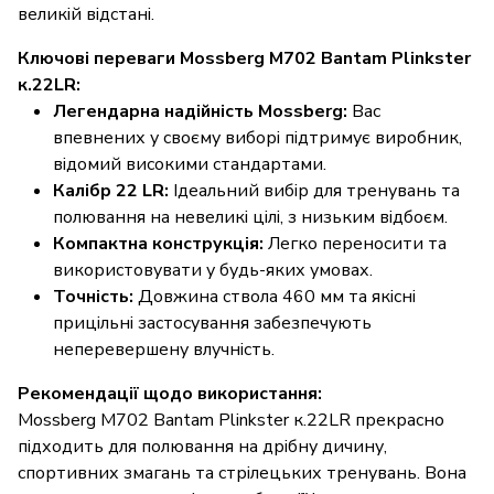
великій відстані.
Ключові переваги Mossberg M702 Bantam Plinkster
к.22LR:
Легендарна надійність Mossberg:
Вас
впевнених у своєму виборі підтримує виробник,
відомий високими стандартами.
Калібр 22 LR:
Ідеальний вибір для тренувань та
полювання на невеликі цілі, з низьким відбоєм.
Компактна конструкція:
Легко переносити та
використовувати у будь-яких умовах.
Точність:
Довжина ствола 460 мм та якісні
прицільні застосування забезпечують
неперевершену влучність.
Рекомендації щодо використання:
Mossberg M702 Bantam Plinkster к.22LR прекрасно
підходить для полювання на дрібну дичину,
спортивних змагань та стрілецьких тренувань. Вона