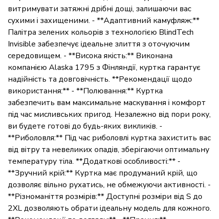
витримувати затяжні дрібні дощі, залишаючи вас
сухими і захищеними. - **Адаптивний камуфляж:**
Палітра зелених кольорів з технологією BlindTech
Invisible забезпечує ідеальне злиття з оточуючим
середовищем. - **Висока якість:** Виконана
компанією Alaska 1795 з Фінляндії, куртка гарантує
надійність та довговічність. **Рекомендації щодо
використання:** - **Полювання:** Куртка
забезпечить вам максимальне маскування і комфорт
під час мисливських пригод. Незалежно від пори року,
ви будете готові до будь-яких викликів. -
**Риболовля:** Під час риболовлі куртка захистить вас
від вітру та невеликих опадів, зберігаючи оптимальну
температуру тіла. **Додаткові особливості:** -
**Зручний крій:** Куртка має продуманий крій, що
дозволяє вільно рухатись, не обмежуючи активності. -
**Різноманіття розмірів:** Доступні розміри від S до
2XL дозволяють обрати ідеальну модель для кожного.