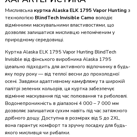
Мисливська
куртка Alaska ELK 1795 Vapor Hunting
з
технологією
BlindTech Invisible Camo
володіє
відмінними маскувальними властивостями, що
дозволяє залишатися мисливцю непоміченим у
природному середовищі.
Куртка Alaska ELK 1795 Vapor Hunting BlindTech
Invisible від фінського виробника Alaska 1795
ідеально підходить для активного відпочинку в будь-
яку пору року — від теплої весни до прохолодної
осені. Завдяки адаптивному камуфляжу та широкій
палітрі зелених кольорів, ця куртка забезпечує
відмінне маскування під час полювання та риболовлі.
Водонепроникність в діапазоні 4 000 – 7 000 мм
дозволяє залишатися сухим навіть під час затяжного
дрібного дощу. Доступна в розмірах від S до 2XL,
вона гарантує комфорт та зручну посадку для будь-
якого мисливця чи рибалки.