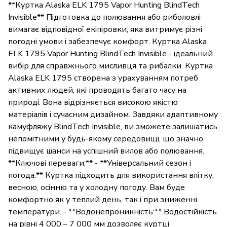
**Куртка Alaska ELK 1795 Vapor Hunting BlindTech
Invisible** Підготовка до полювання або риболовлі
вимагає відповідної екіпіровки, яка витримує різні
погодні умови і забезпечує комфорт. Куртка Alaska
ELK 1795 Vapor Hunting BlindTech Invisible - ідеальний
вибір для справжнього мисливця та рибалки. Куртка
Alaska ELK 1795 створена з урахуванням потреб
активних людей, які проводять багато часу на
природі. Вона відрізняється високою якістю
матеріалів і сучасним дизайном. Завдяки адаптивному
камуфляжу BlindTech Invisible, ви зможете залишатись
непомітними у будь-якому середовищі, що значно
підвищує шанси на успішний вилов або полювання.
**Ключові переваги:** - **Універсальний сезон і
погода:** Куртка підходить для використання влітку,
весною, осінню та у холодну погоду. Вам буде
комфортно як у теплий день, так і при зниженні
температури. - **Водонепроникність:** Водостійкість
на рівні 4 000 – 7 000 мм дозволяє куртці