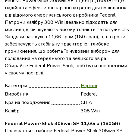
Federal Power-Shok 308win SP 11,66гр (180GR) – це
надійні та ефективні нарізні патрони для полювання
від відомого американського виробника Federal.
Патрони калібру 308 Win ідеально підходять для
мисливців, які шукають високу точність та потужність.
Завдяки вагі кулі в 11,66 грам (180 гран), ці патрони
забезпечують стабільну траєкторію і глибоке
проникнення, що робить їх чудовим вибором для
полювання на середнього та великого звіра.
Обирайте Federal Power-Shok, щоб бути впевненими
у своєму пострілі.
Категорія
Нарізні
Виробник
Federal
Країна походження
СШA
Калібр
308 Win
Federal Power-Shok 308win SP 11,66гр (180GR)
Полювання з набоєм Federal Power-Shok 308win SP