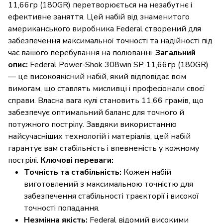
11,66гр (180GR) перетворюється на незабутнє і
ефективне заняття. Цей набій від знаменитого
американського виробника Federal створений для
забезпечення максимальної точності та надійності під
час вашого перебування на полюванні.
Загальний
опис:
Federal Power-Shok 308win SP 11,66гр (180GR)
— це високоякісний набій, який відповідає всім
вимогам, що ставлять мисливці і професіонали своєї
справи. Власна вага кулі становить 11,66 грамів, що
забезпечує оптимальний баланс для точного й
потужного пострілу. Завдяки використанню
найсучасніших технологій і матеріалів, цей набій
гарантує вам стабільність і впевненість у кожному
пострілі.
Ключові переваги:
Точність та стабільність:
Кожен набій
виготовлений з максимальною точністю для
забезпечення стабільності траєкторії і високої
точності попадання.
Незмінна якість:
Federal відомий високими