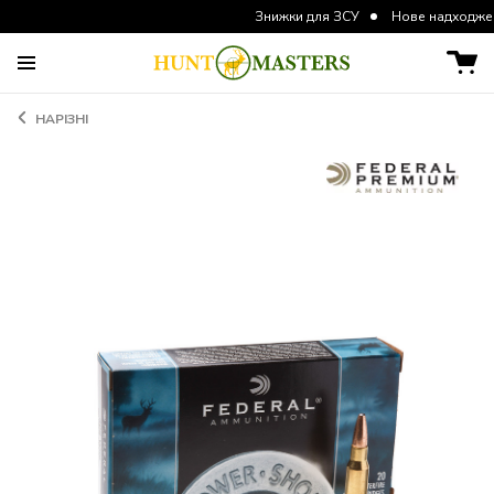
Знижки для ЗСУ
Нове надходження курто
НАРІЗНІ