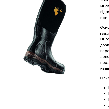
Чобо
мисл
відп
при 
Осно
і за
Виго
дозв
пере
допо
прод
наді
Осно