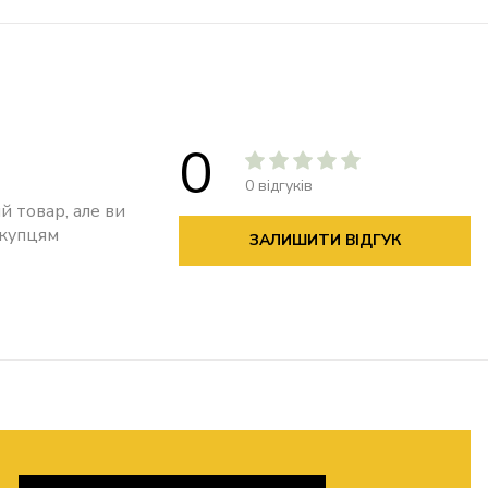
0
0 відгуків
й товар, але ви
окупцям
ЗАЛИШИТИ ВІДГУК