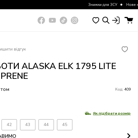
Знижки для ЗСУ
Нове надходженн
ишити відгук
ОТИ ALASKA ELK 1795 LITE
PRENE
итом
Код:
409
Як підібрати розмір
42
43
44
45
АВИМО