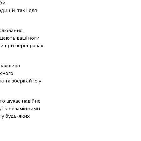
би.
ицій, так і для
полювання,
ищають ваші ноги
 чи при переправах
 важливо
ожного
а та зберігайте у
то шукає надійне
нуть незамінними
 у будь-яких