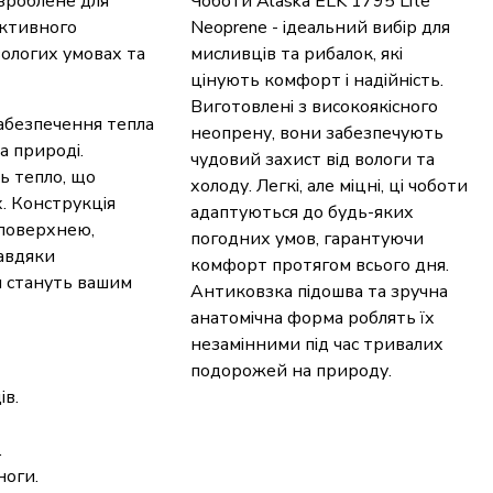
озроблене для
Чоботи Alaska ELK 1795 Lite
 активного
Neoprene - ідеальний вибір для
вологих умовах та
мисливців та рибалок, які
цінують комфорт і надійність.
Виготовлені з високоякісного
забезпечення тепла
неопрену, вони забезпечують
а природі.
чудовий захист від вологи та
ь тепло, що
холоду. Легкі, але міцні, ці чоботи
. Конструкція
адаптуються до будь-яких
 поверхнею,
погодних умов, гарантуючи
авдяки
комфорт протягом всього дня.
и стануть вашим
Антиковзка підошва та зручна
анатомічна форма роблять їх
незамінними під час тривалих
подорожей на природу.
ів.
.
ноги.