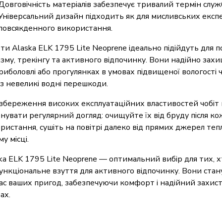
Довговічність матеріалів забезпечує тривалий термін служ
Універсальний дизайн підходить як для мисливських експед
повсякденного використання.
ти Alaska ELK 1795 Lite Neoprene ідеально підійдуть для 
зму, трекінгу та активного відпочинку. Вони надійно зах
риболовлі або прогулянках в умовах підвищеної вологості
з невеликі водні перешкоди.
збереження високих експлуатаційних властивостей чобіт
нувати регулярний догляд: очищуйте їх від бруду після к
ристання, сушіть на повітрі далеко від прямих джерел тепл
му місці.
ka ELK 1795 Lite Neoprene — оптимальний вибір для тих, х
ункціональне взуття для активного відпочинку. Вони ста
час ваших пригод, забезпечуючи комфорт і надійний захист
ах.