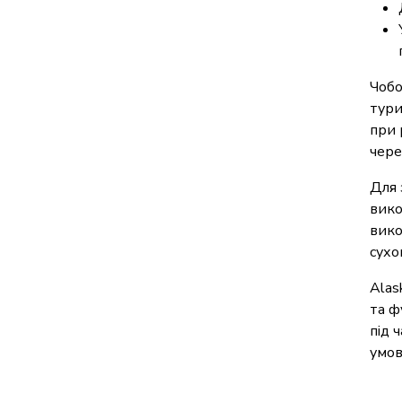
Чобо
тури
при 
чере
Для 
вико
вико
сухо
Alas
та ф
під 
умов