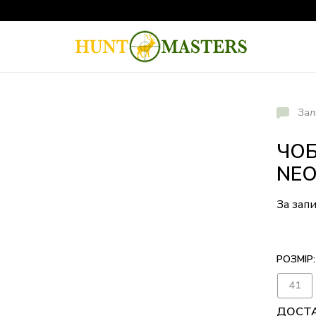
Зал
ЧОБ
NEO
За зап
РОЗМІР:
41
ДОСТ