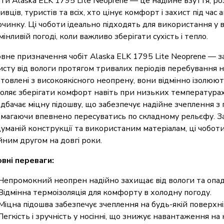
ти Alaska ELK 1795 Lite Neoprene — це надійне взуття, р
ивців, туристів та всіх, хто цінує комфорт і захист під час
очинку. Ці чоботи ідеально підходять для використання у 
мінливій погоді, коли важливо зберігати сухість і тепло.
вне призначення чобіт Alaska ELK 1795 Lite Neoprene — 
хисту від вологи протягом тривалих періодів перебування н
товлені з високоякісного неопрену, вони відмінно ізолюют
оляє зберігати комфорт навіть при низьких температурах
дбачає міцну підошву, що забезпечує надійне зчеплення з
магаючи впевнено пересуватись по складному рельєфу. З
уманій конструкції та використаним матеріалам, ці чобот
йним другом на довгі роки.
вні переваги:
Непромокний неопрен надійно захищає від вологи та опад
Відмінна термоізоляція для комфорту в холодну погоду.
Міцна підошва забезпечує зчеплення на будь-якій поверхні
Легкість і зручність у носінні, що знижує навантаження на 