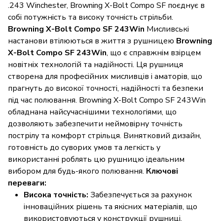
.243 Winchester, Browning X-Bolt Compo SF поєднує в
собі потужність та високу точність стрільби.
Browning X-Bolt Compo SF 243Win
Мисливські
настанови втілюються в життя з рушницею
Browning
X-Bolt Compo SF 243Win
, що є справжнім взірцем
новітніх технологій та надійності. Ця рушниця
створена для професійних мисливців і аматорів, що
прагнуть до високої точності, надійності та безпеки
під час полювання. Browning X-Bolt Compo SF 243Win
обладнана найсучаснішими технологіями, що
дозволяють забезпечити неймовірну точність
пострілу та комфорт стрільця. Винятковий дизайн,
готовність до суворих умов та легкість у
використанні роблять цю рушницю ідеальним
вибором для будь-якого полювання.
Ключові
переваги:
Висока точність:
Забезпечується за рахунок
інноваційних рішень та якісних матеріалів, що
використовуються у конструкції рушниці.