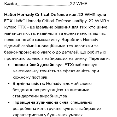
Калібр
22 WMR
Набої Hornady Critical Defense кал .22 WMR куля
FTX
Набої Hornady Critical Defense калібру .22 WMR з
кулею FTX – це ідеальне рішення для тих, хто цінує
найвищу якість, надійність та ефективність під час
полювання або самозахисту. Виробник Hornady
відомий своїми інноваційними технологіями та
безкомпромісною увагою до деталей, що робить їх
продукцію однією з найкращих на ринку.
Переваги:
Інноваційний дизайн кулі FTX:
забезпечує
максимальну точність та ефективність при
кожному пострілі.
Відмінна якість:
Hornady відомий своєю
бездоганною репутацією та високими
стандартами виробництва.
Підвищена зупиняюча сила:
спеціально
розроблена конструкція кулі для найкращих
характеристик у будь-яких умовах.