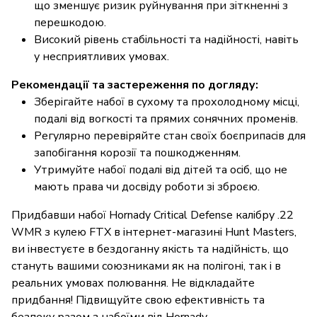
що зменшує ризик руйнування при зіткненні з
перешкодою.
Високий рівень стабільності та надійності, навіть
у несприятливих умовах.
Рекомендації та застереження по догляду:
Зберігайте набої в сухому та прохолодному місці,
подалі від вогкості та прямих сонячних променів.
Регулярно перевіряйте стан своїх боєприпасів для
запобігання корозії та пошкодженням.
Утримуйте набої подалі від дітей та осіб, що не
мають права чи досвіду роботи зі зброєю.
Придбавши набої Hornady Critical Defense калібру .22
WMR з кулею FTX в інтернет-магазині Hunt Masters,
ви інвестуєте в бездоганну якість та надійність, що
стануть вашими союзниками як на полігоні, так і в
реальних умовах полювання. Не відкладайте
придбання! Підвищуйте свою ефективність та