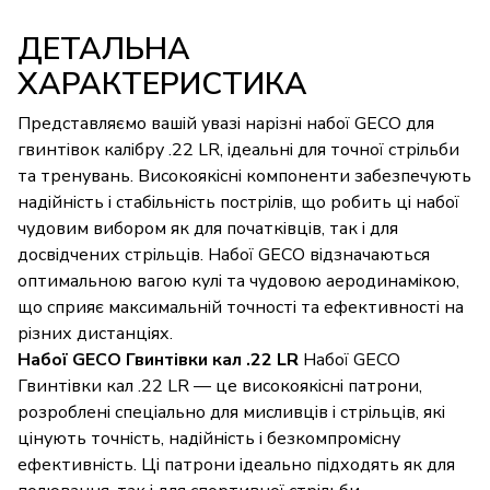
ДЕТАЛЬНА
ХАРАКТЕРИСТИКА
Представляємо вашій увазі нарізні набої GECO для
гвинтівок калібру .22 LR, ідеальні для точної стрільби
та тренувань. Високоякісні компоненти забезпечують
надійність і стабільність пострілів, що робить ці набої
чудовим вибором як для початківців, так і для
досвідчених стрільців. Набої GECO відзначаються
оптимальною вагою кулі та чудовою аеродинамікою,
що сприяє максимальній точності та ефективності на
різних дистанціях.
Набої GECO Гвинтівки кал .22 LR
Набої GECO
Гвинтівки кал .22 LR — це високоякісні патрони,
розроблені спеціально для мисливців і стрільців, які
цінують точність, надійність і безкомпромісну
ефективність. Ці патрони ідеально підходять як для