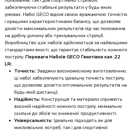
полювання, так і для спортивної стрільби,
забезпечуючи стабільні результати у будь-яких
умовах. Набої GECO відомі своєю вражаючою точністю
і кращими характеристиками балансу, що дозволяє
досягти максимальних результатів під час полювання
на дрібну дичину або тренувальних стрільб.
Виробництво цих набоїв здійснюється за найвищими
стандартами якості, що гарантує стабільність кожного
пострілу.
Переваги Набоїв GECO Гвинтівки кал .22
LR:
Точність:
Завдяки високоякісному виготовленню,
ці набої забезпечують ідеальну точність пострілу,
що дозволяє досягти оптимальних результатів на
будь-якій дистанції.
Надійність:
Конструкція та матеріали сприяють
високій надійності кожного пострілу, мінімально
схильні до збоїв чи зниженої продуктивності.
Універсальність:
Ідеально підходять як для
мисливських потреб, так і для спортивної