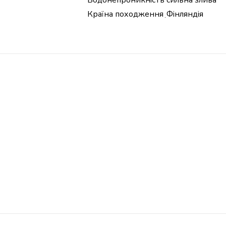
Водонепроникність
сильна злива
Країна походження
Фінляндія