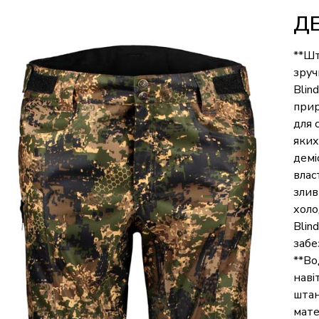
Д
**Шт
зруч
Blin
прир
для 
яких
демі
влас
злив
холо
Blin
забе
**Во
наві
штан
мате