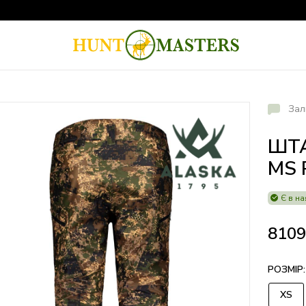
Зал
ШТА
MS 
Є в на
810
РОЗМІР:
XS