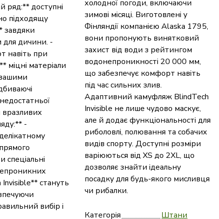
холодної погоди, включаючи
 ряд:** доступні
зимові місяці. Виготовлені у
но підходящу
Фінляндії компанією Alaska 1795,
* завдяки
вони пропонують винятковий
для дичини. -
захист від води з рейтингом
т навіть при
водонепроникності 20 000 мм,
** міцні матеріали
що забезпечує комфорт навіть
 вашими
під час сильних злив.
ідбиваючі
Адаптивний камуфляж BlindTech
 недостатньої
Invisible не лише чудово маскує,
ш вразливих
але й додає функціональності для
яду:** -
риболовлі, полювання та собачих
 делікатному
видів спорту. Доступні розміри
 прямого
варіюються від XS до 2XL, що
и спеціальні
дозволяє знайти ідеальну
непроникних
посадку для будь-якого мисливця
Invisible** стануть
чи рибалки.
зпечуючи
равильний вибір і
Категорія
Штани