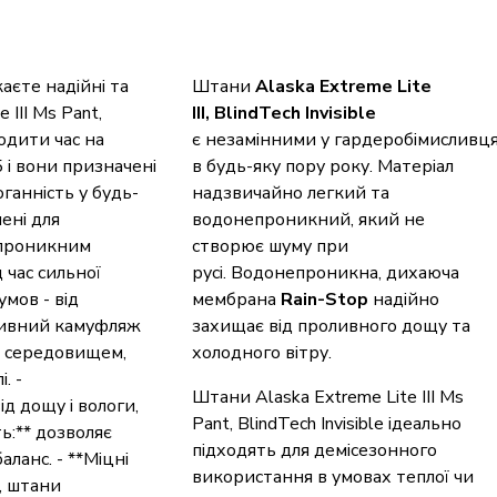
каєте надійні та
Штани
Alaska Extreme Lite
III Ms Pant,
III, BlindTech Invisible
водити час на
є незамінними у гардеробімисливця 
 і вони призначені
в будь-яку пору року. Матеріал
оганність у будь-
надзвичайно легкий та
лені для
водонепроникний, який не
епроникним
створює шуму при
 час сильної
русі. Водонепроникна, дихаюча
мов - від
мембрана
Rain-Stop
надійно
птивний камуфляж
захищає від проливного дощу та
ім середовищем,
холодного вітру.
. -
Штани Alaska Extreme Lite III Ms
д дощу і вологи,
Pant, BlindTech Invisible ідеально
ть:** дозволяє
підходять для демісезонного
анс. - **Міцні
використання в умовах теплої чи
, штани