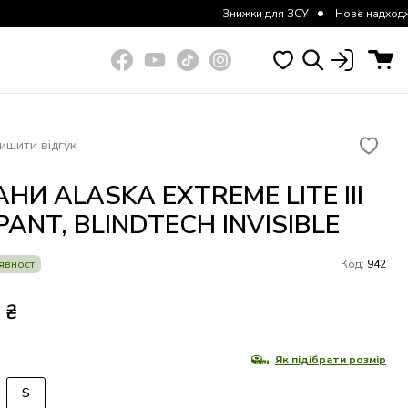
Знижки для ЗСУ
Нове надходження курток та шта
ишити відгук
НИ ALASKA EXTREME LITE III
PANT, BLINDTECH INVISIBLE
явності
Код:
942
9
₴
Як підібрати розмір
S