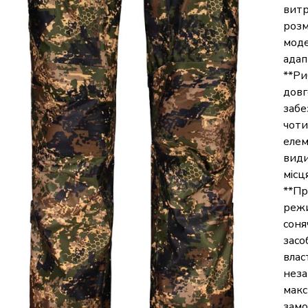
витр
розм
моде
адап
**Ри
довг
забе
чоти
елем
види
місц
**Пр
режи
соня
засо
влас
неза
макс
замо