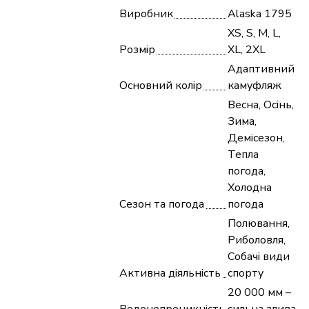
Виробник
Alaska 1795
XS, S, M, L,
Розмір
XL, 2XL
Адаптивний
Основний колір
камуфляж
Весна, Осінь,
Зима,
Демісезон,
Тепла
погода,
Холодна
Сезон та погода
погода
Полювання,
Риболовля,
Собачі види
Активна діяльність
спорту
20 000 мм –