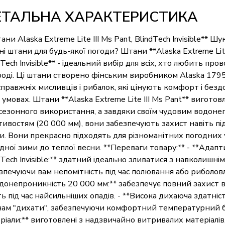
ЕТАЛЬНА ХАРАКТЕРИСТИКА
ани Alaska Extreme Lite III Ms Pant, BlindTech Invisible** Шу
ні штани для будь-якої погоди? Штани **Alaska Extreme Lite 
dTech Invisible** - ідеальний вибір для всіх, хто любить про
оді. Ці штани створено фінським виробником Alaska 1795
справжніх мисливців і рибалок, які цінують комфорт і безд
 умовах. Штани **Alaska Extreme Lite III Ms Pant** виготов
сезонного використання, а завдяки своїм чудовим водон
тивостям (20 000 мм), вони забезпечують захист навіть під
и. Вони прекрасно підходять для різноманітних погодних у
дної зими до теплої весни. **Переваги товару:** - **Ада
dTech Invisible:** здатний ідеально зливатися з навколишн
зпечуючи вам непомітність під час полювання або риболовлі
донепроникність 20 000 мм:** забезпечує повний захист ві
ть під час найсильніших опадів. - **Висока дихаюча здатніс
ам "дихати", забезпечуючи комфортний температурний бал
ріали:** виготовлені з надзвичайно витривалих матеріалів