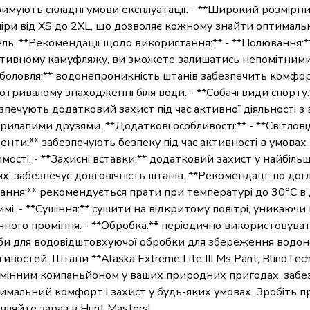
имують складні умови експлуатації. - **Широкий розмірний
іри від XS до 2XL, що дозволяє кожному знайти оптималь
ль. **Рекомендації щодо використання:** - **Полювання:*
тивному камуфляжу, ви зможете залишатись непомітними 
боловля:** водонепроникність штанів забезпечить комфор
отривалому знаходженні біля води. - **Собачі види спорту:
зпечують додатковий захист під час активної діяльності з
рилапими друзями. **Додаткові особливості:** - **Світлов
енти:** забезпечують безпеку під час активності в умовах
мості. - **Захисні вставки:** додатковий захист у найбіль
ях, забезпечує довговічність штанів. **Рекомендації по догл
ання:** рекомендується прати при температурі до 30°C в
мі. - **Сушіння:** сушити на відкритому повітрі, уникаючи
чного проміння. - **Обробка:** періодично використовуват
би для водовідштовхуючої обробки для збереження водо
тивостей. Штани **Alaska Extreme Lite III Ms Pant, BlindTech 
мінним компаньйоном у ваших природних пригодах, забе
имальний комфорт і захист у будь-яких умовах. Зробіть п
вляйте зараз в Hunt Masters!