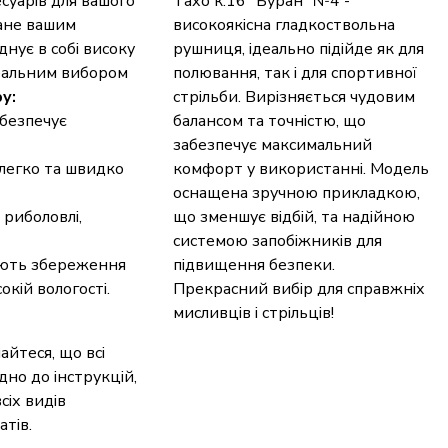
суарів для вашого
Тахо к.16 "Буран" №4 -
тане вашим
високоякісна гладкоствольна
нує в собі високу
рушниця, ідеально підійде як для
деальним вибором
полювання, так і для спортивної
у:
стрільби. Вирізняється чудовим
абезпечує
балансом та точністю, що
забезпечує максимальний
легко та швидко
комфорт у використанні. Модель
оснащена зручною прикладкою,
 риболовлі,
що зменшує відбій, та надійною
системою запобіжників для
ують збереження
підвищення безпеки.
кій вологості.
Прекрасний вибір для справжніх
мисливців і стрільців!
йтеся, що всі
но до інструкцій,
сіх видів
тів.