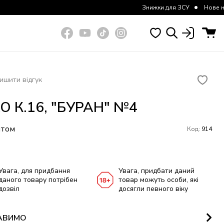
Знижки для ЗСУ
Нове надходження
ишити відгук
О К.16, "БУРАН" №4
итом
Код:
914
Увага, для придбання
Увага, придбати даний
даного товару потрібен
товар можуть особи, які
дозвіл
досягли певного віку
АВИМО