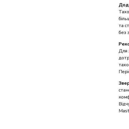
Дода
Тахо
біль
та с
без 
Реко
Для 
дотр
тахо
Пері
Звер
стан
комф
Відч
Mast