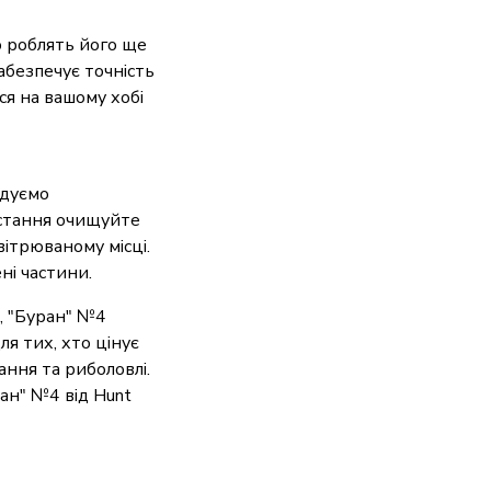
 роблять його ще
абезпечує точність
ся на вашому хобі
ндуємо
истання очищуйте
вітрюваному місці.
ні частини.
6, "Буран" №4
ля тих, хто цінує
ння та риболовлі.
ан" №4 від Hunt