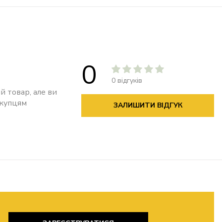
0
0 відгуків
й товар, але ви
окупцям
ЗАЛИШИТИ ВІДГУК