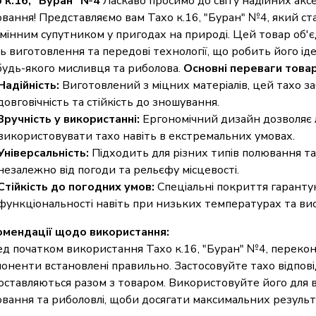
 к.16, "Буран" №4
Ласкаво просимо до світу надійних аксе
вання! Представляємо вам Тахо к.16, "Буран" №4, який с
мінним супутником у пригодах на природі. Цей товар об'єд
ть виготовлення та передові технології, що робить його і
будь-якого мисливця та риболова.
Основні переваги товар
Надійність:
Виготовлений з міцних матеріалів, цей тахо з
довговічність та стійкість до зношування.
Зручність у використанні:
Ергономічний дизайн дозволяє 
використовувати тахо навіть в екстремальних умовах.
Універсальність:
Підходить для різних типів полювання та
незалежно від погоди та рельєфу місцевості.
Стійкість до погодних умов:
Спеціальні покриття гарант
функціональності навіть при низьких температурах та висо
мендації щодо використання:
д початком використання Тахо к.16, "Буран" №4, перекона
оненти встановлені правильно. Застосовуйте тахо відповід
поставляються разом з товаром. Використовуйте його для в
вання та риболовлі, щоби досягати максимальних результа