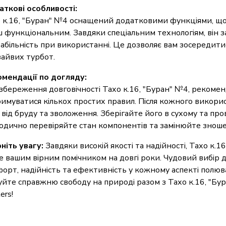
ткові особливості:
 к.16, "Буран" №4 оснащений додатковими функціями, що
ш функціональним. Завдяки спеціальним технологіям, він з
табільність при використанні. Це дозволяє вам зосередити
зайвих турбот.
мендації по догляду:
збереження довговічності Тахо к.16, "Буран" №4, рекоме
имуватися кількох простих правил. Після кожного викор
 від бруду та зволоження. Зберігайте його в сухому та про
одично перевіряйте стан компонентів та замінюйте зноше
ніть увагу:
Завдяки високій якості та надійності, Тахо к.1
е вашим вірним помічником на довгі роки. Чудовий вибір д
орт, надійність та ефективність у кожному аспекті полюва
уйте справжню свободу на природі разом з Тахо к.16, "Бур
ers!