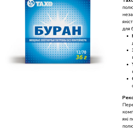
Тахо
полю
неза
якіс
для 
Реко
Пере
комп
які 
полю