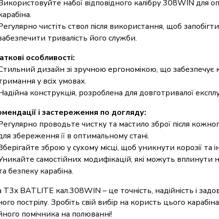
Використовуйте набої відповідного калібру 308WIN для о
карабіна.
Регулярно чистіть ствол після використання, щоб запобігти 
забезпечити тривалість його служби.
ткові особливості:
Стильний дизайн зі зручною ергономікою, що забезпечує
тримання у всіх умовах.
Надійна конструкція, розроблена для довготривалої експлу
мендації і застереження по догляду:
Регулярно проводьте чистку та мастило зброї після кожно
для збереження її в оптимальному стані.
Зберігайте зброю у сухому місці, щоб уникнути корозії та
Уникайте самостійних модифікацій, які можуть вплинути 
та безпеку карабіна.
a T3x BATLITE кал.308WIN – це точність, надійність і задо
ого пострілу. Зробіть свій вибір на користь цього карабін
йного помічника на полюванні!