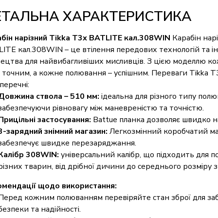
ЕТАЛЬНА ХАРАКТЕРИСТИКА
бін нарізний Tikka T3x BATLITE кал.308WIN
Карабін нар
ITE кал.308WIN – це втілення передових технологій та 
ецтва для найвибагливіших мисливців. З цією моделлю ко
 точним, а кожне полювання – успішним. Переваги Tikka 
перечні:
Довжина ствола – 510 мм:
ідеальна для різного типу полю
забезпечуючи рівновагу між маневреністю та точністю.
Прицільні застосування:
Battue планка дозволяє швидко на
3-зарядний знімний магазин:
Легкозмінний коробчатий ма
забезпечує швидке перезаряджання.
Калібр 308WIN:
універсальний калібр, що підходить для 
різних тварин, від дрібної дичини до середнього розміру зв
мендації щодо використання:
Перед кожним полюванням перевіряйте стан зброї для заб
безпеки та надійності.