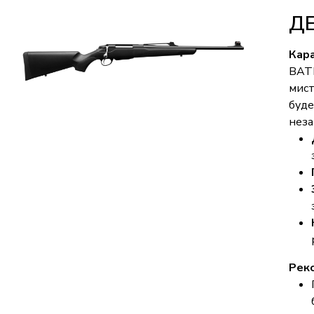
Д
Кара
BATL
мист
буде
неза
Реко