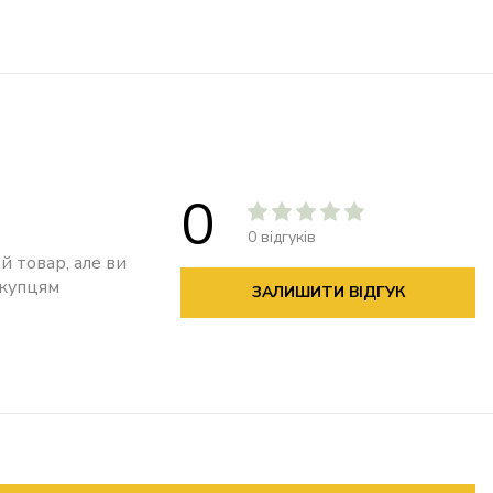
0
0 відгуків
й товар, але ви
окупцям
ЗАЛИШИТИ ВІДГУК