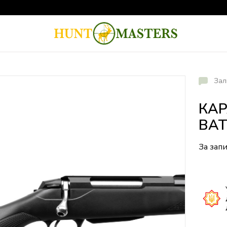
Зал
КАР
BAT
За зап