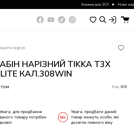
Знижки для ЗСУ
Нове надходження кур
ишити відгук
АБІН НАРІЗНИЙ TIKKA T3X
LITE КАЛ.308WIN
итом
Код:
826
Увага, для придбання
Увага, придбати даний
даного товару потрібен
товар можуть особи, які
дозвіл
досягли певного віку