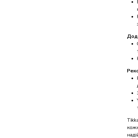
Дода
Реко
Tikk
кожн
наді