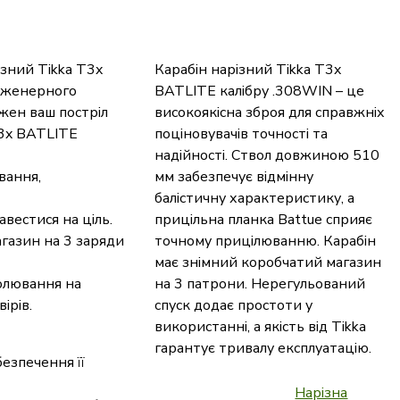
ізний Tikka T3x
Карабін нарізний Tikka T3x
інженерного
BATLITE калібру .308WIN – це
жен ваш постріл
високоякісна зброя для справжніх
T3x BATLITE
поціновувачів точності та
надійності. Ствол довжиною 510
вання,
мм забезпечує відмінну
балістичну характеристику, а
вестися на ціль.
прицільна планка Battue сприяє
газин на 3 заряди
точному прицілюванню. Карабін
має знімний коробчатий магазин
полювання на
на 3 патрони. Нерегульований
ірів.
спуск додає простоти у
використанні, а якість від Tikka
гарантує тривалу експлуатацію.
езпечення її
Нарізна