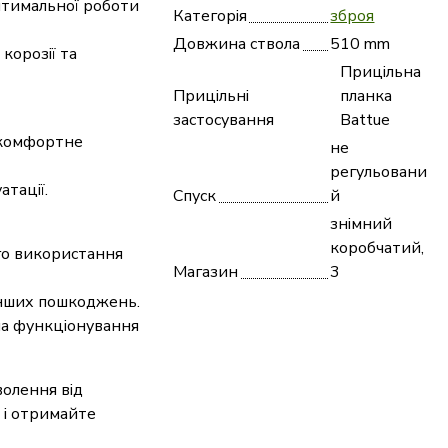
птимальної роботи
Категорія
зброя
Довжина ствола
510 mm
корозії та
Прицільна
Прицільні
планка
застосування
Battue
 комфортне
не
регульовани
атації.
Спуск
й
знімний
коробчатий,
го використання
Магазин
3
 інших пошкоджень.
на функціонування
волення від
а і отримайте