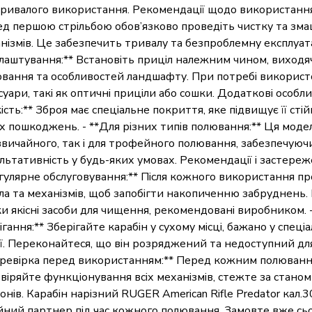
тривалого використання. Рекомендації щодо використання:
д першою стрільбою обов’язково проведіть чистку та зма
нізмів. Це забезпечить тривалу та безпроблемну експлуата
лаштування:** Встановіть приціл належним чином, виходя
вання та особливостей ландшафту. При потребі використ
суари, такі як оптичні приціли або сошки. Додаткові особлив
кість:** Зброя має спеціальне покриття, яке підвищує її стійк
х пошкоджень. - **Для різних типів полювання:** Ця моде
звичайного, так і для трофейного полювання, забезпечую
льтативність у будь-яких умовах. Рекомендації і застереже
гулярне обслуговування:** Після кожного використання п
ла та механізмів, щоб запобігти накопиченню забруднень
ки якісні засоби для чищення, рекомендовані виробником.
ігання:** Зберігайте карабін у сухому місці, бажано у спеці
ї. Переконайтеся, що він розряджений та недоступний для 
ревірка перед використанням:** Перед кожним полюванн
віряйте функціонування всіх механізмів, стежте за станом
онів. Карабін нарізний RUGER American Rifle Predator кал.
йний партнер під час кожного полювання. Замовте вже сьо