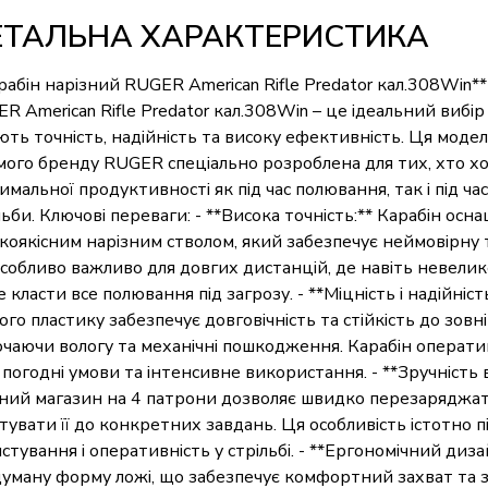
ЕТАЛЬНА ХАРАКТЕРИСТИКА
рабін нарізний RUGER American Rifle Predator кал.308Win*
R American Rifle Predator кал.308Win – це ідеальний вибір 
ють точність, надійність та високу ефективність. Ця модел
мого бренду RUGER спеціально розроблена для тих, хто хо
имальної продуктивності як під час полювання, так і під ча
льби. Ключові переваги: - **Висока точність:** Карабін ос
коякісним нарізним стволом, який забезпечує неймовірну т
собливо важливо для довгих дистанцій, де навіть невелик
 класти все полювання під загрозу. - **Міцність і надійніст
ого пластику забезпечує довговічність та стійкість до зовні
чаючи вологу та механічні пошкодження. Карабін операт
і погодні умови та інтенсивне використання. - **Зручність
ний магазин на 4 патрони дозволяє швидко перезаряджа
тувати її до конкретних завдань. Ця особливість істотно 
стування і оперативність у стрільбі. - **Ергономічний диза
уману форму ложі, що забезпечує комфортний захват та 