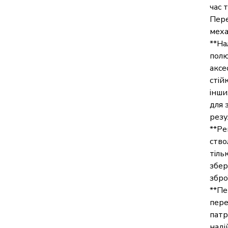
час 
Пере
меха
**На
полю
аксе
стій
інши
для 
резу
**Ре
ство
тіль
збер
збро
**Пе
пере
патр
наді