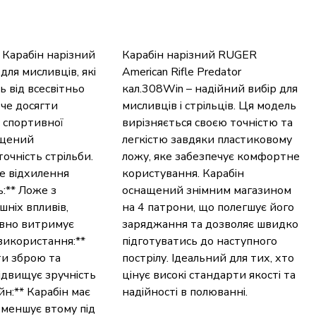
* Карабін нарізний
Карабін нарізний RUGER
для мисливців, які
American Rifle Predator
ь від всесвітньо
кал.308Win – надійний вибір для
че досягти
мисливців і стрільців. Ця модель
с спортивної
вирізняється своєю точністю та
нащений
легкістю завдяки пластиковому
очність стрільби.
ложу, яке забезпечує комфортне
е відхилення
користування. Карабін
ь:** Ложе з
оснащений знімним магазином
шніх впливів,
на 4 патрони, що полегшує його
ивно витримує
заряджання та дозволяє швидко
 використання:**
підготуватись до наступного
ти зброю та
пострілу. Ідеальний для тих, хто
підвищує зручність
цінує високі стандарти якості та
йн:** Карабін має
надійності в полюванні.
зменшує втому під