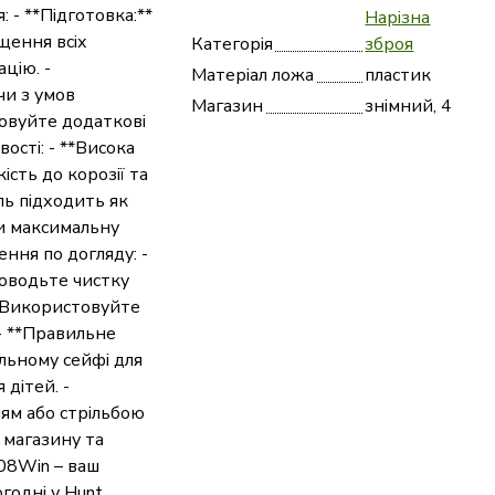
 - **Підготовка:**
Нарізна
щення всіх
Категорія
зброя
цію. -
Матеріал ложа
пластик
чи з умов
Магазин
знімний, 4
овуйте додаткові
ості: - **Висока
ість до корозії та
ль підходить як
чи максимальну
ння по догляду: -
роводьте чистку
. Використовуйте
 - **Правильне
альному сейфі для
дітей. -
ям або стрільбою
 магазину та
308Win – ваш
годні у Hunt