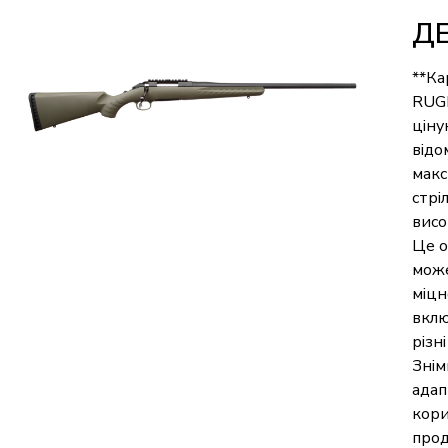
Д
**Ка
RUGE
ціну
відо
макс
стрі
висо
Це о
може
міцн
вклю
різн
Знім
адап
кори
прод