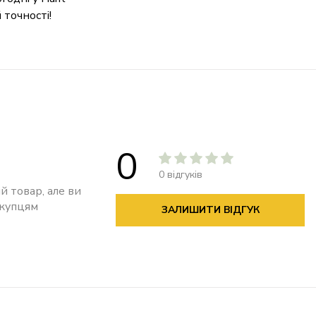
 точності!
0
0 відгуків
й товар, але ви
окупцям
ЗАЛИШИТИ ВІДГУК