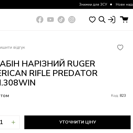
Знижки для ЗСУ
Нове надходження курто
ишити відгук
АБІН НАРІЗНИЙ RUGER
RICAN RIFLE PREDATOR
.308WIN
итом
Код:
823
УТОЧНИТИ ЦІНУ