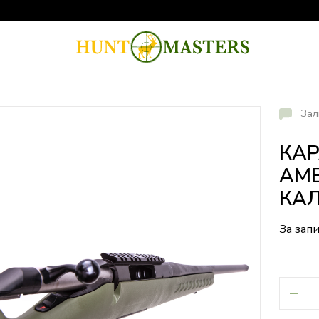
Зал
КАР
AME
КАЛ
За зап