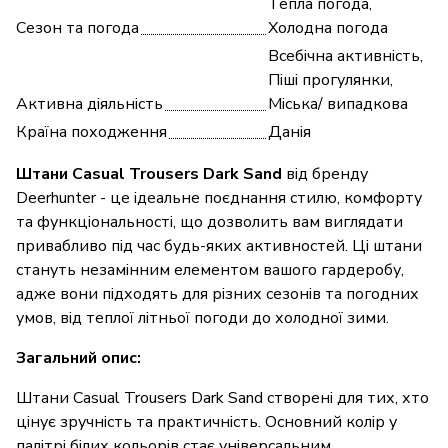
Тепла погода,
Сезон та погода
Холодна погода
Всебічна активність,
Піші прогулянки,
Активна діяльність
Міська/ випадкова
Країна походження
Данія
Штани Casual Trousers Dark Sand
від бренду
Deerhunter - це ідеальне поєднання стилю, комфорту
та функціональності, що дозволить вам виглядати
привабливо під час будь-яких активностей. Ці штани
стануть незамінним елементом вашого гардеробу,
адже вони підходять для різних сезонів та погодних
умов, від теплої літньої погоди до холодної зими.
Загальний опис:
Штани Casual Trousers Dark Sand створені для тих, хто
цінує зручність та практичність. Основний колір у
палітрі білих кольорів стає універсальним