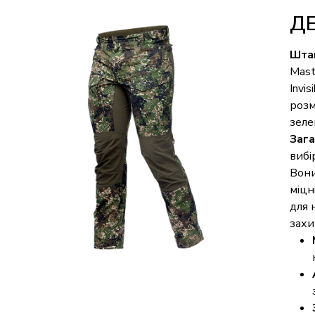
Д
Штан
Mast
Invi
розм
зеле
Зага
вибі
Вони
міцн
для 
захи