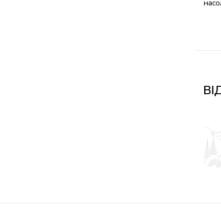
насо
ВІ