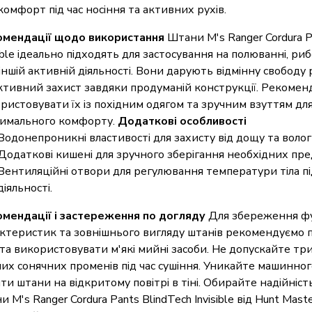
комфорт під час носіння та активних рухів.
омендації щодо використання
Штани M's Ranger Cordura P
sible ідеально підходять для застосування на полюванні, риб
 іншій активній діяльності. Вони дарують відмінну свободу 
тивний захист завдяки продуманій конструкції. Рекомен
ристовувати їх із похідним одягом та зручним взуттям дл
имального комфорту.
Додаткові особливості
Водонепроникні властивості для захисту від дощу та волог
Додаткові кишені для зручного зберігання необхідних пре
Вентиляційні отвори для регулювання температури тіла пі
діяльності.
мендації і застереження по догляду
Для збереження ф
ктеристик та зовнішнього вигляду штанів рекомендуємо п
 та використовувати м'які мийні засоби. Не допускайте тр
их сонячних променів під час сушіння. Уникайте машинног
ти штани на відкритому повітрі в тіні. Обирайте надійніст
и M's Ranger Cordura Pants BlindTech Invisible від Hunt Maste