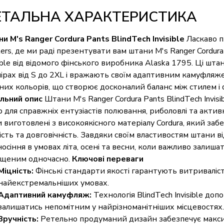
ЕТАЛЬНА ХАРАКТЕРИСТИКА
и M's Ranger Cordura Pants BlindTech Invisible
Ласкаво п
ers, де ми раді презентувати вам штани M's Ranger Cordura
sible від відомого фінського виробника Alaska 1795. Ці шт
ірах від S до 2XL і вражають своїм адаптивним камуфляжем
них кольорів, що створює досконалий баланс між стилем і
льний опис
Штани M's Ranger Cordura Pants BlindTech Invisi
р для справжніх ентузіастів полювання, риболовлі та актив
 виготовлені з високоякісного матеріалу Cordura, який за
ість та довговічність. Завдяки своїм властивостям штани в
носіння в умовах літа, осені та весни, коли важливо залиш
щеним одночасно.
Ключові переваги
Міцність:
Фінські стандарти якості гарантують витриваліст
найекстремальніших умовах.
Адаптивний камуфляж:
Технологія BlindTech Invisible доп
залишатись непомітним у найрізноманітніших місцевостях.
Зручність:
Ретельно продуманий дизайн забезпечує макс