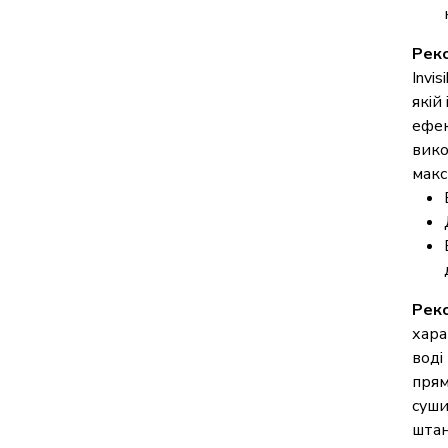
Рек
Invi
якій
ефек
вико
макс
Реко
хара
воді
прям
суши
штан