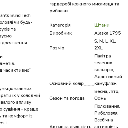
гардеробі кожного мисливця та
рибалки.
ants BlindTech
оловлі чи будь-
Категорія
Штани
рухів та
Виробник
Alaska 1795
дуємо
S, M, L, XL,
я досягнення
Розмір
2XL
Палітра
и.
зелених
дметів.
кольорів,
д час активної
Адаптивний
Основний колір
камуфляж
ункціональних
Весна, Літо,
рати їх у холодній
Сезон та погода
Осінь
ивалого впливу
Полювання,
о сушіння - краще
Риболовля,
ь та комфорт із
Всебічна
rs і
Активна діяльність
активність