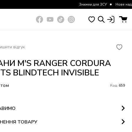
Знижки для ЗСУ
Нове надходження курт
ишити відгук
НИ M'S RANGER CORDURA
TS BLINDTECH INVISIBLE
итом
Код:
659
АВИМО
НЕННЯ ТОВАРУ