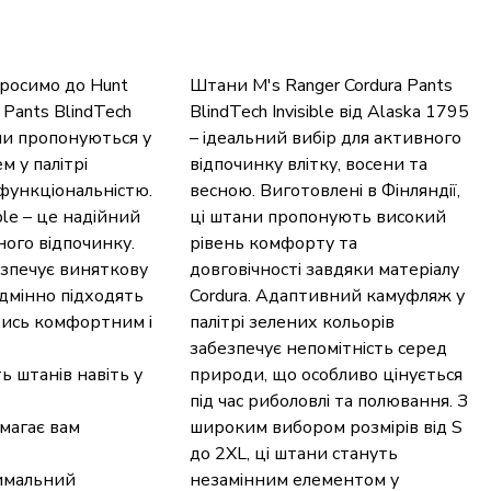
росимо до Hunt
Штани M's Ranger Cordura Pants
 Pants BlindTech
BlindTech Invisible від Alaska 1795
ани пропонуються у
– ідеальний вибір для активного
 у палітрі
відпочинку влітку, восени та
 функціональністю.
весною. Виготовлені в Фінляндії,
ble – це надійний
ці штани пропонують високий
ного відпочинку.
рівень комфорту та
безпечує виняткову
довговічності завдяки матеріалу
ідмінно підходять
Cordura. Адаптивний камуфляж у
атись комфортним і
палітрі зелених кольорів
забезпечує непомітність серед
ь штанів навіть у
природи, що особливо цінується
під час риболовлі та полювання. З
омагає вам
широким вибором розмірів від S
до 2XL, ці штани стануть
имальний
незамінним елементом у