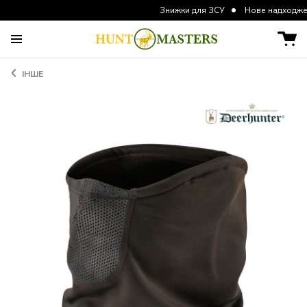
Знижки для ЗСУ
Нове надходження курто
ІНШЕ