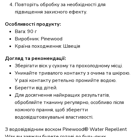
Повторіть обробку за необхідності для
підвищення захисного ефекту.
Особливості продукту:
Вага: 90 г
Виробник: Pinewood
Країна походження: Швеція
Догляд та рекомендації:
Зберігати віск у сухому та прохолодному місці.
Уникайте тривалого контакту з очима та шкірою.
У разі контакту ретельно промийте водою.
Берегти від дітей.
Для досягнення найкращих результатів,
обробляйте тканину регулярно, особливо після
кожного прання, щоб зберегти
водовідштовхувальні властивості.
З водовідвідним воском Pinewood® Water Repellent
Wax ви завжди будете готові до будь-яких