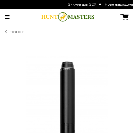
Знижки для ЗСУ
Нове надходження курт
ТЮНІНГ