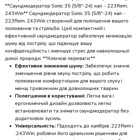
**Саундмодератор Sonic 35 (5/8"-24) кал. - 223Rem,
243Win** Саундмодератор Sonic 35 (5/8"-24) кал. -
223Rem, 243Win створений для поліпшення вашого
полювання та стрільби. Цей компактний і
ефективний саундмодератор забезпечує мінімізацію
шуму від пострілу, що підвищує вашу
конфіденційність і зменшує стрес для навколишньої
дикої природи. **Ключові переваги:**
Ефективне зниження шуму:
Забезпечує значне
зменшення рівня звуку пострілу, що робить
полювання комфортнішим для вашого слуху і
менш тривожним для довколишніх тварин.
Полегшення в користуванні:
Легка вага і
ергономічний дизайн дозволяють легко
встановлювати та знімати саундмодератор без
додаткових зусиль.
Універсальність:
Підходить до калібрів .223Rem і
.243Win, роблячи його ідеальним рішенням для