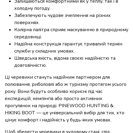
Залишаються комфортними як у теплу, так і в
холодну погоду.
Забезпечують чудове зчеплення на різних
поверхнях.
Колірна палітра сприяє маскуванню в природному
середовищі.
Надійна конструкція гарантує тривалий термін
служби у складних умовах.
Шведська якість, відома своєю надійністю та
довговічністю.
Ці черевики стануть надійним партнером для
полювання, риболовлі або ж туризму протягом усього
року. Вони будуть особливо корисні під час
експедицій, кемпінгів або просто активних
прогулянок на природі. PINEWOOD HUNTING &
HIKING BOOT — це універсальний вибір для тих, хто
цінує комфорт і надійність у будь-яких умовах.
Щоб зберегти черевики в чудовому стані, слід