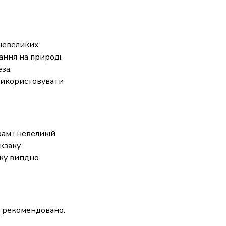
д невеликих
ання на природі.
за,
 використовувати
ам і невеликій
кзаку.
жу вигідно
а рекомендовано: