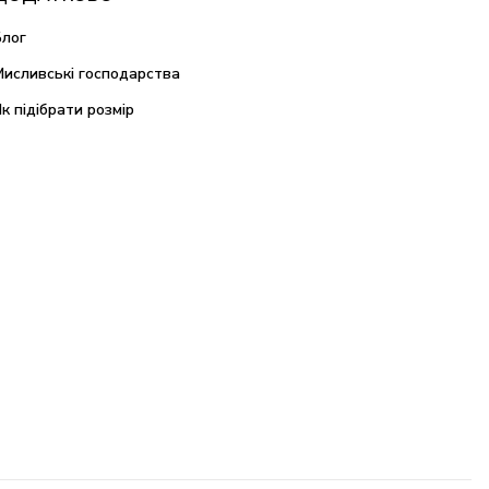
Блог
Мисливські господарства
Як підібрати розмір