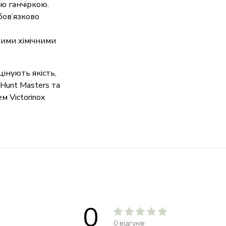
ю ганчіркою.
бов’язково
ними хімічними
 цінують якість,
 Hunt Masters та
 Victorinox
0
0 відгуків