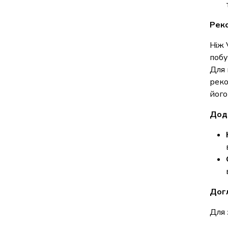
Реко
Ніж 
побу
Для 
реко
його
Дода
Догл
Для 