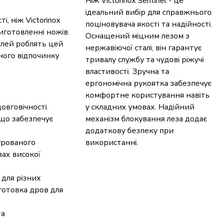
Ніж Victorinox Sentinel - це
ідеальний вибір для справжнього
, ніж Victorinox
поціновувача якості та надійності.
виготовленні ножів.
Оснащений міцним лезом з
талей роблять цей
нержавіючої сталі, він гарантує
ного відпочинку
тривалу службу та чудові ріжучі
властивості. Зручна та
ергономічна рукоятка забезпечує
комфортне користування навіть
довговічності.
у складних умовах. Надійний
 що забезпечує
механізм блокування леза додає
додаткову безпеку при
урованого
використанні.
ах високої
 для різних
дготовка дров для
та