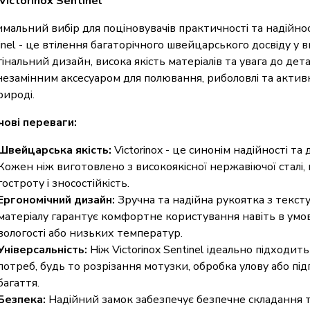
Victorinox Sentinel
мальний вибір для поціновувачів практичності та надійності
inel - це втілення багаторічного швейцарського досвіду у 
інальний дизайн, висока якість матеріалів та увага до де
незамінним аксесуаром для полювання, риболовлі та актив
рироді.
ові переваги:
Швейцарська якість:
Victorinox - це синонім надійності та 
Кожен ніж виготовлено з високоякісної нержавіючої сталі,
гостроту і зносостійкість.
Ергономічний дизайн:
Зручна та надійна рукоятка з текст
матеріалу гарантує комфортне користування навіть в умов
вологості або низьких температур.
Універсальність:
Ніж Victorinox Sentinel ідеально підходить
потреб, будь то розрізання мотузки, обробка улову або пі
багаття.
Безпека:
Надійний замок забезпечує безпечне складання 