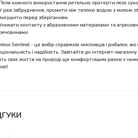
Після кожного використання ретельно протерти лезо сухо
У разі забруднення, промити ніж теплою водою з милом, о
висушити перед зберіганням.
Уникати контакту з абразивними матеріалами та агресив
речовинами.
orinox Sentinel - це вибір справжніх мисливців і рибалок, які
ціональність і надійність. Завітайте до інтернет-магазину
іть своє життя на природі ще комфортнішим разом з ножем
nel!
ДГУКИ