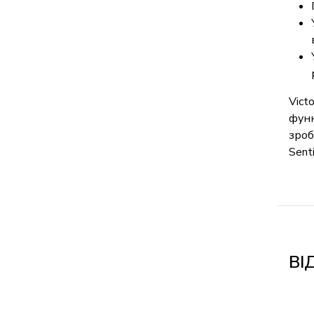
Vict
функ
зроб
Senti
ВІ