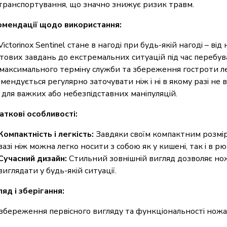
транспортування, що значно знижує ризик травм.
мендації щодо використання:
Victorinox Sentinel стане в нагоді при будь-якій нагоді – ві
тових завдань до екстремальних ситуацій під час перебув
максимального терміну служби та збереження гостроти ле
мендується регулярно заточувати ніж і ні в якому разі не
 для важких або небезпідставних маніпуляцій.
ткові особливості:
Компактність і легкість:
Завдяки своїм компактним розмір
вазі ніж можна легко носити з собою як у кишені, так і в рю
Сучасний дизайн:
Стильний зовнішній вигляд дозволяє но
виглядати у будь-якій ситуації.
яд і зберігання:
збереження первісного вигляду та функціональності нож