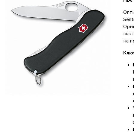
Ніж 
Опти
Sent
Ориг
ніж 
на п
Ключ