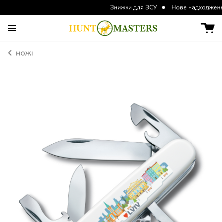
Знижки для ЗСУ
Нове надходження курто
НОЖІ