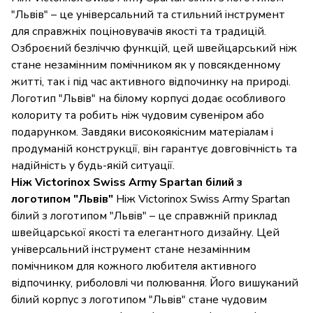
"Львів" – це універсальний та стильний інструмент
для справжніх поціновувачів якості та традицій.
Озброєний безліччю функцій, цей швейцарський ніж
стане незамінним помічником як у повсякденному
житті, так і під час активного відпочинку на природі.
Логотип "Львів" на білому корпусі додає особливого
колориту та робить ніж чудовим сувеніром або
подарунком. Завдяки високоякісним матеріалам і
продуманій конструкції, він гарантує довговічність та
надійність у будь-якій ситуації.
Ніж Victorinox Swiss Army Spartan білий з
логотипом "Львів"
Ніж Victorinox Swiss Army Spartan
білий з логотипом "Львів" – це справжній приклад
швейцарської якості та елегантного дизайну. Цей
універсальний інструмент стане незамінним
помічником для кожного любителя активного
відпочинку, риболовлі чи полювання. Його вишуканий
білий корпус з логотипом "Львів" стане чудовим