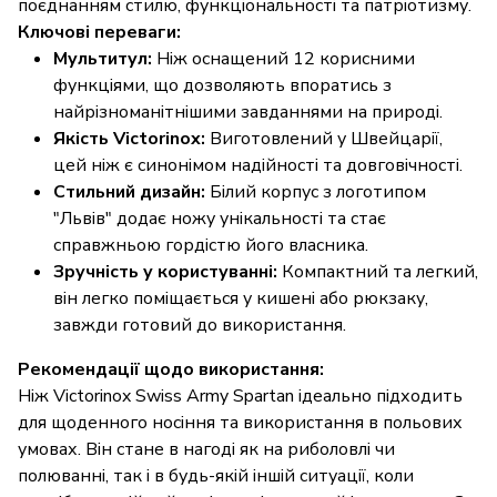
поєднанням стилю, функціональності та патріотизму.
Ключові переваги:
Мультитул:
Ніж оснащений 12 корисними
функціями, що дозволяють впоратись з
найрізноманітнішими завданнями на природі.
Якість Victorinox:
Виготовлений у Швейцарії,
цей ніж є синонімом надійності та довговічності.
Стильний дизайн:
Білий корпус з логотипом
"Львів" додає ножу унікальності та стає
справжньою гордістю його власника.
Зручність у користуванні:
Компактний та легкий,
він легко поміщається у кишені або рюкзаку,
завжди готовий до використання.
Рекомендації щодо використання:
Ніж Victorinox Swiss Army Spartan ідеально підходить
для щоденного носіння та використання в польових
умовах. Він стане в нагоді як на риболовлі чи
полюванні, так і в будь-якій іншій ситуації, коли