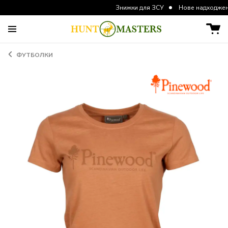
Знижки для ЗСУ
Нове надходження курток 
ФУТБОЛКИ