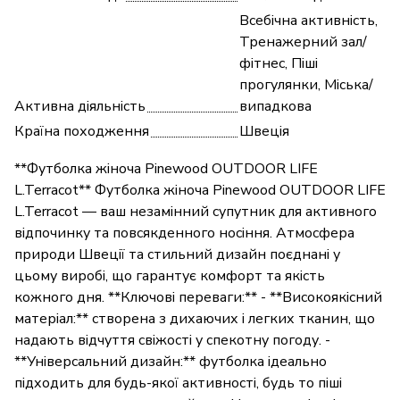
Всебічна активність,
Тренажерний зал/
фітнес, Піші
прогулянки, Міська/
Активна діяльність
випадкова
Країна походження
Швеція
**Футболка жіноча Pinewood OUTDOOR LIFE
L.Terracot** Футболка жіноча Pinewood OUTDOOR LIFE
L.Terracot — ваш незамінний супутник для активного
відпочинку та повсякденного носіння. Атмосфера
природи Швеції та стильний дизайн поєднані у
цьому виробі, що гарантує комфорт та якість
кожного дня. **Ключові переваги:** - **Високоякісний
матеріал:** створена з дихаючих і легких тканин, що
надають відчуття свіжості у спекотну погоду. -
**Універсальний дизайн:** футболка ідеально
підходить для будь-якої активності, будь то піші