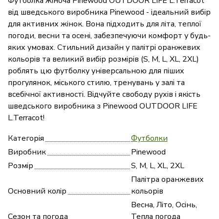
Футболка жіноча Pinewood OUTDOOR LIFE L.Terracot
від шведського виробника Pinewood - ідеальний вибір
для активних жінок. Вона підходить для літа, теплої
погоди, весни та осені, забезпечуючи комфорт у будь-
яких умовах. Стильний дизайн у палітрі оранжевих
кольорів та великий вибір розмірів (S, M, L, XL, 2XL)
роблять цю футболку універсальною для піших
прогулянок, міського стилю, тренувань у залі та
всебічної активності. Відчуйте свободу рухів і якість
шведського виробника з Pinewood OUTDOOR LIFE
L.Terracot!
Категорія
Футболки
Виробник
Pinewood
Розмір
S, M, L, XL, 2XL
Палітра оранжевих
Основний колір
кольорів
Весна, Літо, Осінь,
Сезон та погода
Тепла погода