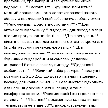
прогулянки, тренажерний зал, фітнес, чи міські
подорожі. - **Елегантність і функціональність:**
модний оранжевий колір додає яскравості вашому
образу, а продуманий крій забезпечує свободу рухів.
**Рекомендації щодо використання:** - **Для
активного відпочинку:** підходить для походів в гори,
лісових прогулянок чи пікніків. - **Для тренувань:**
відмінно пасуватиме для занять спортом, зокрема для
бігу, фітнесу чи тренажерного залу. - **Для
повсякденного носіння:** можна легко поєднувати з
будь-яким гардеробним ансамблем, додаючи
яскравості й стилю вашому вигляду. **Додаткові
особливості:** - **Великий вибір розмірів:** доступні
розміри від S до 2XL, що дозволяє знайти ідеальну
посадку для кожної жінки. - **Сезонність:** підходить
для носіння у весняно-літній період, а також
комфортна восени. **Рекомендації і застереження по
догляду:** - **Прання:** рекомендується прати при
температурі не вище 30°C, використовуючи м'які