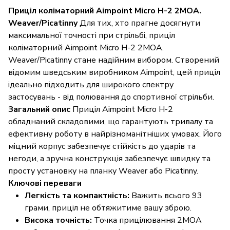
Приціл коліматорний Aimpoint Micro H-2 2МОА.
Weaver/Picatinny
Для тих, хто прагне досягнути
максимальної точності при стрільбі, приціл
коліматорний Aimpoint Micro H-2 2МОА.
Weaver/Picatinny стане надійним вибором. Створений
відомим шведським виробником Aimpoint, цей приціл
ідеально підходить для широкого спектру
застосувань - від полювання до спортивної стрільби.
Загальний опис
Приціл Aimpoint Micro H-2
обладнаний складовими, що гарантують тривалу та
ефективну роботу в найрізноманітніших умовах. Його
міцний корпус забезпечує стійкість до ударів та
негоди, а зручна конструкція забезпечує швидку та
просту установку на планку Weaver або Picatinny.
Ключові переваги
Легкість та компактність:
Важить всього 93
грами, приціл не обтяжитиме вашу зброю.
Висока точність:
Точка прицілювання 2МОА