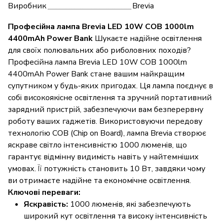
Виробник
Brevia
Професійна лампа Brevia LED 10W COB 1000lm
4400mAh Power Bank
Шукаєте надійне освітлення
для своїх полювальних або риболовних походів?
Професійна лампа Brevia LED 10W COB 1000lm
4400mAh Power Bank стане вашим найкращим
супутником у будь-яких пригодах. Ця лампа поєднує в
собі високоякісне освітлення та зручний портативний
зарядний пристрій, забезпечуючи вам безперервну
роботу ваших гаджетів. Використовуючи передову
технологію COB (Chip on Board), лампа Brevia створює
яскраве світло інтенсивністю 1000 люменів, що
гарантує відмінну видимість навіть у найтемніших
умовах. Її потужність становить 10 Вт, завдяки чому
ви отримаєте надійне та економічне освітлення.
Ключові переваги:
Яскравість:
1000 люменів, які забезпечують
широкий кут освітлення та високу інтенсивність