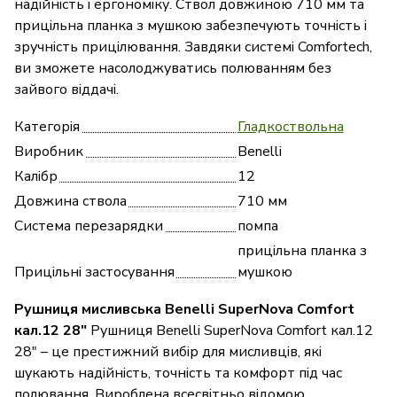
надійність і ергономіку. Ствол довжиною 710 мм та
прицільна планка з мушкою забезпечують точність і
зручність прицілювання. Завдяки системі Comfortech,
ви зможете насолоджуватись полюванням без
зайвого віддачі.
Категорія
Гладкоствольна
Виробник
Benelli
Калібр
12
Довжина ствола
710 мм
Система перезарядки
помпа
прицільна планка з
Прицільні застосування
мушкою
Рушниця мисливська Benelli SuperNova Comfort
кал.12 28"
Рушниця Benelli SuperNova Comfort кал.12
28" – це престижний вибір для мисливців, які
шукають надійність, точність та комфорт під час
полювання. Вироблена всесвітньо відомою