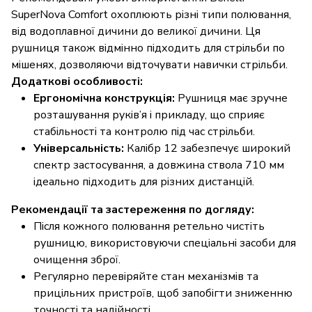
SuperNova Comfort охоплюють різні типи полювання,
від водоплавної дичини до великої дичини. Ця
рушниця також відмінно підходить для стрільби по
мішенях, дозволяючи відточувати навички стрільби.
Додаткові особливості:
Ергономічна конструкція:
Рушниця має зручне
розташування руків’я і прикладу, що сприяє
стабільності та контролю під час стрільби.
Універсальність:
Калібр 12 забезпечує широкий
спектр застосування, а довжина ствола 710 мм
ідеально підходить для різних дистанцій.
Рекомендації та застереження по догляду:
Після кожного полювання ретельно чистіть
рушницю, використовуючи спеціальні засоби для
очищення зброї.
Регулярно перевіряйте стан механізмів та
прицільних пристроїв, щоб запобігти зниженню
точності та надійності.