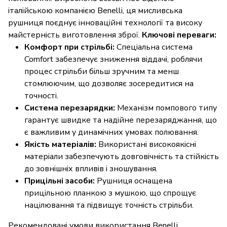
італійською компанією Benelli, ця мисливська
рушниця поєднує інноваційні технології та високу
майстерність виготовлення зброї.
Ключові переваги:
Комфорт при стрільбі:
Спеціальна система
Comfort забезпечує зниження віддачі, роблячи
процес стрільби більш зручним та менш
стомлюючим, що дозволяє зосередитися на
точності.
Система перезарядки:
Механізм помпового типу
гарантує швидке та надійне перезаряджання, що
є важливим у динамічних умовах полювання.
Якість матеріалів:
Використані високоякісні
матеріали забезпечують довговічність та стійкість
до зовнішніх впливів і зношування.
Прицільні засоби:
Рушниця оснащена
прицільною планкою з мушкою, що спрощує
націлювання та підвищує точність стрільби.
Рекомендовані умови використання Benelli