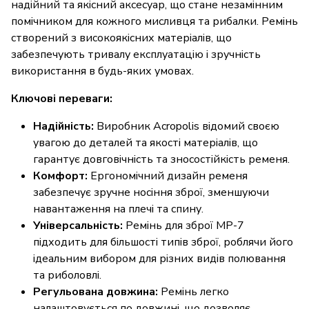
надійний та якісний аксесуар, що стане незамінним
помічником для кожного мисливця та рибалки. Ремінь
створений з високоякісних матеріалів, що
забезпечують тривалу експлуатацію і зручність
використання в будь-яких умовах.
Ключові переваги:
Надійність:
Виробник Acropolis відомий своєю
увагою до деталей та якості матеріалів, що
гарантує довговічність та зносостійкість ременя.
Комфорт:
Ергономічний дизайн ременя
забезпечує зручне носіння зброї, зменшуючи
навантаження на плечі та спину.
Універсальність:
Ремінь для зброї МР-7
підходить для більшості типів зброї, роблячи його
ідеальним вибором для різних видів полювання
та риболовлі.
Регульована довжина:
Ремінь легко
налаштовується по довжині, що дозволяє