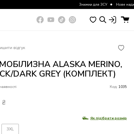
Знижки для ЗСУ
Нове надходження курток
ишити відгук
МОБІЛИЗНА ALASKA MERINO,
CK/DARK GREY (КОМПЛЕКТ)
наявності
Код:
1035
8
₴
Як підібрати розмір
3XL