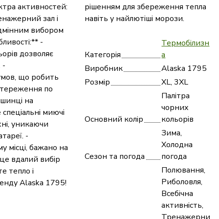
ктра активностей:
рішенням для збереження тепла
енажерний зал і
навіть у найлютіші морози.
відмінним вибором
ливості:** -
Термобілизн
ьорів дозволяє
Категорія
а
 -
Виробник
Alaska 1795
умов, що робить
Розмір
XL, 3XL
астереження по
Палітра
ашинці на
чорних
 спеціальні миючі
Основний колір
кольорів
хні, уникаючи
Зима,
тареї. -
Холодна
у місці, бажано на
Сезон та погода
погода
 це вдалий вибір
Полювання,
е тепло і
Риболовля,
ренду Alaska 1795!
Всебічна
активність,
Тренажерни