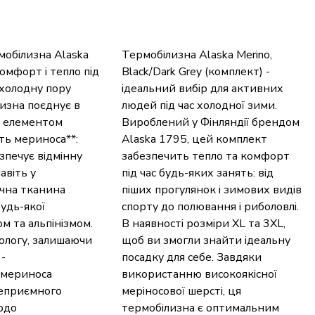
рмобілизна Alaska
Термобілизна Alaska Merino,
комфорт і тепло під
Black/Dark Grey (комплект) -
 холодну пору
ідеальний вибір для активних
изна поєднує в
людей під час холодної зими.
им елементом
Вироблений у Фінляндії брендом
ть мериноса**:
Alaska 1795, цей комплект
зпечує відмінну
забезпечить тепло та комфорт
авіть у
під час будь-яких занять: від
ична тканина
піших прогулянок і зимових видів
удь-якої
спорту до полювання і риболовлі.
ом та альпінізмом.
В наявності розміри XL та 3XL,
вологу, залишаючи
щоб ви змогли знайти ідеальну
 -
посадку для себе. Завдяки
и мериноса
використанню високоякісної
неприємного
меріносової шерсті, ця
одо
термобілизна є оптимальним