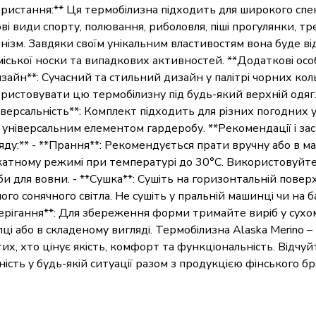
ристання:** Ця термобілизна підходить для широкого спе
ві види спорту, полювання, риболовля, піші прогулянки, тр
інізм. Завдяки своїм унiкальним властивостям вона буде 
міської носки та випадкових активностей. **Додаткові особ
зайн**: Сучасний та стильний дизайн у палітрі чорних кол
ристовувати цю термобілизну під будь-який верхній одяг.
іверсальність**: Комплект підходить для різних погодних 
 універсальним елементом гардеробу. **Рекомендації і з
яду:** - **Прання**: Рекомендується прати вручну або в м
катному режимі при температурі до 30°C. Використовуйте
би для вовни. - **Сушка**: Сушіть на горизонтальній повер
ого сонячного світла. Не сушіть у пральній машинці чи на ба
ерігання**: Для збереження форми тримайте виріб у сухом
лці або в складеному вигляді. Термобілизна Alaska Merino –
тих, хто цінує якість, комфорт та функціональність. Відчуйт
ність у будь-якій ситуації разом з продукцією фінського б