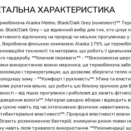
ЕТАЛЬНА ХАРАКТЕРИСТИКА
рмобілизна Alaska Merino, Black/Dark Grey (комплект)** Те
no, Black/Dark Grey – це відмінний вибір для тих, хто цінує 
активного відпочинку на природі чи міських прогулянках у
. Вироблена фінською компанією Alaska 1795, ця термобіл
 інноваційні технології та матеріали, що робить її ідеальн
го гардеробу. **Ключові переваги:** - **Високоякісна шерс
яки використанню вовни мериноса, ця термобілизна забе
оізоляцію і терморегуляцію, що дозволяє зберігати тепло н
олоднішу зиму. - **Комфорт і рухливість**: М'яка та еласт
оляє рухатися вільно, що робить цю білизну зручною для б
вності – від піших прогулянок і риболовлі до занять фітнес
Відведення вологи**: Матеріал швидко вбирає і відводить 
у сухою навіть під час інтенсивних фізичних навантажень.
тибактеріальні властивості**: Природні властивості вовн
бігають розмноженню бактерій, знижуючи ризик появи 
ху навіть після тривалого використання. **Рекомендації щ