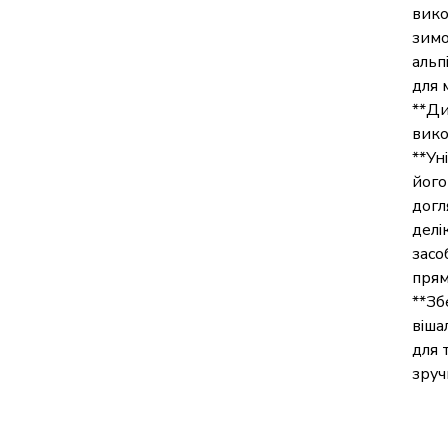
вико
зимо
альп
для 
**Ди
вико
**Ун
його
догл
делі
засо
прям
**Зб
віша
для 
зруч