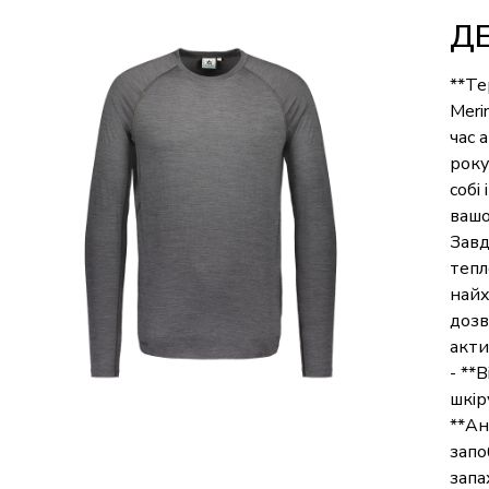
Д
**Те
Meri
час 
року
собі
вашо
Завд
тепл
найх
дозв
акти
- **
шкір
**Ан
запо
запа