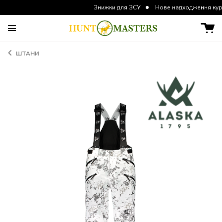
Знижки для ЗСУ
Нове надходження курток та ш
ШТАНИ