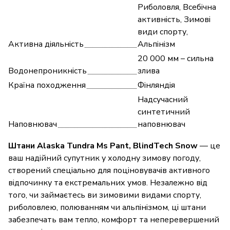
Риболовля, Всебічна
активність, Зимові
види спорту,
Активна діяльність
Альпінізм
20 000 мм – сильна
Водонепроникність
злива
Країна походження
Фінляндія
Надсучасний
синтетичний
Наповнювач
наповнювач
Штани Alaska Tundra Ms Pant, BlindTech Snow
— це
ваш надійний супутник у холодну зимову погоду,
створений спеціально для поціновувачів активного
відпочинку та екстремальних умов. Незалежно від
того, чи займаєтесь ви зимовими видами спорту,
риболовлею, полюванням чи альпінізмом, ці штани
забезпечать вам тепло, комфорт та неперевершений