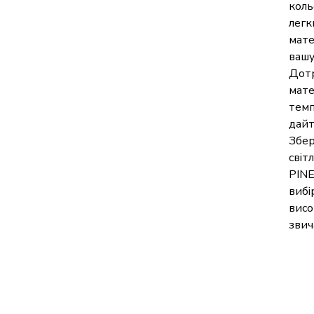
коль
легк
мате
вашу
Дотр
мате
темп
дайт
Збер
світ
PINE
вибі
висо
звич