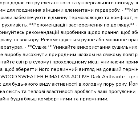
орів додає світру елегантного та універсального вигляду,
им для поєднання з іншими елементами гардеробу. - **Мате
ріали забезпечують відмінну термоізоляцію та комфорт,
 рухливість. **Рекомендації і застереження по догляду:** -
имуйтесь рекомендацій виробника щодо прання, щоб збе
ріалу та кольору. Рекомендується ручне або машинне пра
ературах. - **Сушка:** Уникайте використання сушильни
е виробу висохнути природним шляхом на свіжому повітрі. 
ігайте світр в сухому і прохолодному місці, уникаючи прям
ла, щоб зберегти його первинний вигляд на довший термін
WOOD SWEATER HIMALAYA ACTIVE Dark Anthracite - це 
р для будь-якого виду активності в холодну пору року. Йог
ка якість та теплові властивості зроблять ваші прогулянки,
айні будні більш комфортними та приємними.