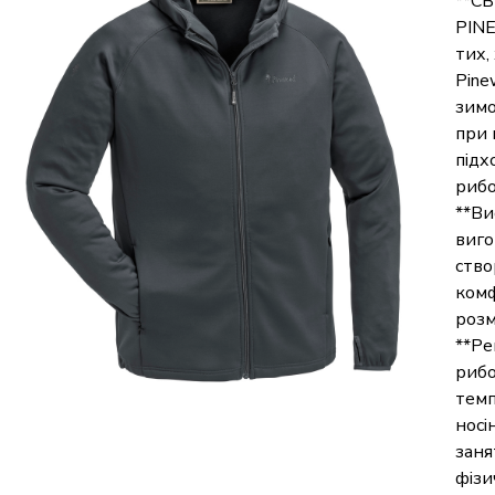
**СВ
PINE
тих,
Pine
зимо
при 
підх
рибо
**Ви
виго
ство
комф
розм
**Ре
рибо
темп
носі
заня
фізи