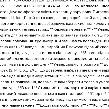
ЕТР PINEWOOD SWEATER HIMALAYA ACTIVE Dark Anthraci
WOOD SWEATER HIMALAYA ACTIVE Dark Anthracite - ідеа
 хто цінує комфорт та якість в холодну пору року. Вигото
wood зі Швеції, цей світр спеціально розроблений для дем
вого використання, що забезпечує вам захист від холоду 
найнижчих температурах. **Ключові переваги:** - **Універс
одить для різноманітних активних занять, таких як піші пр
ловля, полювання, тренажерний зал і навіть повсякденне м
сока якість:** шведський виробник Pinewood відомий своє
товленні одягу для активного відпочинку. - **Захист від хо
рений для демісезонного та зимового використання, забе
орт навіть в холодні дні. - **Універсальність розмірів:** д
ірах (S, M, L, XL, 2XL), що дозволяє підібрати ідеальний ва
комендації щодо використання:** - **На природі:** Незамі
ловлі та полювання, допоможе вам зберегти тепло в умов
ератур. - **В місті:** Стильний та комфортний варіант д
ння, який ідеально впишеться в ваш гардероб. - **Спорт:**
ть в тренажерному залі чи фітнесу, підтримуючи вас в ком
чних навантажень. **Додаткові особливості:** - **Колір:**