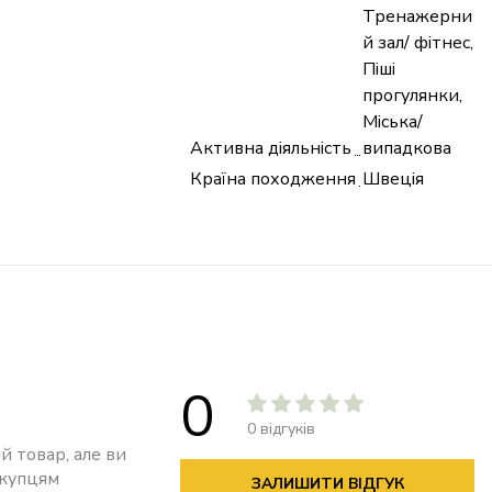
Тренажерни
й зал/ фітнес,
Піші
прогулянки,
Міська/
Активна діяльність
випадкова
Країна походження
Швеція
0
0 відгуків
й товар, але ви
окупцям
ЗАЛИШИТИ ВІДГУК