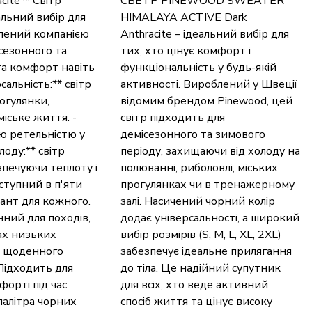
te** Світр
СВЕТР PINEWOOD SWEATER
льний вибір для
HIMALAYA ACTIVE Dark
влений компанією
Anthracite – ідеальний вибір для
ісезонного та
тих, хто цінує комфорт і
та комфорт навіть
функціональність у будь-якій
альність:** світр
активності. Вироблений у Швеції
огулянки,
відомим брендом Pinewood, цей
іське життя. -
світр підходить для
ю ретельністю у
демісезонного та зимового
лоду:** світр
періоду, захищаючи від холоду на
зпечуючи теплоту і
полюванні, риболовлі, міських
оступний в п'яти
прогулянках чи в тренажерному
ріант для кожного.
залі. Насичений чорний колір
нний для походів,
додає універсальності, а широкий
ах низьких
вибір розмірів (S, M, L, XL, 2XL)
ля щоденного
забезпечує ідеальне прилягання
 Підходить для
до тіла. Це надійний супутник
форті під час
для всіх, хто веде активний
 палітра чорних
спосіб життя та цінує високу