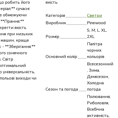
 що робить його
якість.
ріал:** сучасні
 не обмежуючи
Категорія
Светри
 **Прання:**
Виробник
Pinewood
регти якість
S, M, L, XL,
ння при низьких
Розмір
2XL
х машин, краще
Палітра
- **Зберігання:**
чорних
ого сонячного
Основний колір
кольорів
. Світр
Всесезонний
оптимальний
, Зима,
о універсальність,
Демісезон,
 польові виходи чи
Холодна
Сезон та погода
погода
Полювання,
Риболовля,
Всебічна
активність,