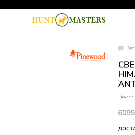
Зал
СВЕ
HIM
ANT
Немає в 
609
ДОСТ