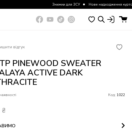
Знижки для ЗСУ
Нове надходження курток та штанів
ишити відгук
ТР PINEWOOD SWEATER
ALAYA ACTIVE DARK
HRACITE
наявності
Код:
1022
5
₴
АВИМО