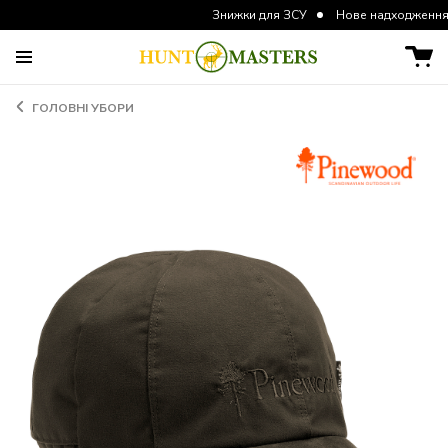
Знижки для ЗСУ
Нове надходження курток т
ГОЛОВНІ УБОРИ